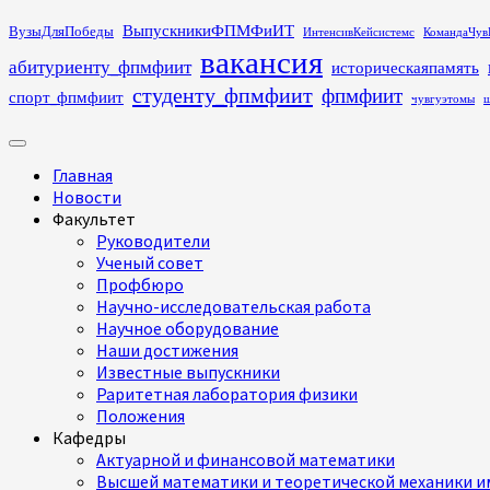
Перейти
ВыпускникиФПМФиИТ
ВузыДляПобеды
ИнтенсивКейсистемс
КомандаЧув
к
вакансия
абитуриенту_фпмфиит
историческаяпамять
содержимому
студенту_фпмфиит
фпмфиит
спорт_фпмфиит
чувгуэтомы
ш
Основное
меню
Главная
Новости
Факультет
Руководители
Ученый совет
Профбюро
Научно-исследовательская работа
Научное оборудование
Наши достижения
Известные выпускники
Раритетная лаборатория физики
Положения
Кафедры
Актуарной и финансовой математики
Высшей математики и теоретической механики им