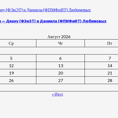
 Диану (ФЭиЭТ) и Даниила (ФПМФиИТ) Любимовых
а — Диану (ФЭиЭТ) и Даниила (ФПМФиИТ) Любимовых
Август 2026
Ср
Чт
Пт
5
6
7
12
13
14
19
20
21
26
27
28
« Июл