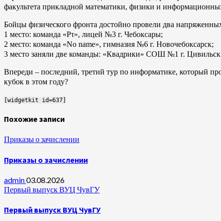
факультета прикладной математики, физики и информационных
Бойцы физического фронта достойно провели два напряженных 
1 место: команда «Pτ
», лицей №3 г. Чебоксары;
2 место: команда «No name», гимназия №6 г. Новочебоксарск;
3 место заняли две команды: «Квадрики» СОШ №1 г. Цивильск 
Впереди – последний, третий тур по информатике, который пр
кубок в этом году?
[widgetkit id=637]
Похожие записи
Приказы о зачислении
Приказы о зачислении
admin
03.08.2026
Первый выпуск ВУЦ ЧувГУ
Первый выпуск ВУЦ ЧувГУ