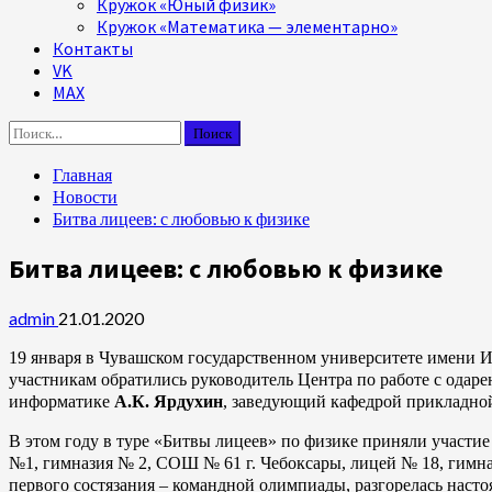
Кружок «Юный физик»
Кружок «Математика — элементарно»
Контакты
VK
MAX
Найти:
Главная
Новости
Битва лицеев: с любовью к физике
Битва лицеев: с любовью к физике
admin
21.01.2020
19 января в Чувашском государственном университете имени И.
участникам обратились руководитель Центра по работе с ода
информатике
А.К. Ярдухин
, заведующий кафедрой прикладно
В этом году в туре «Битвы лицеев» по физике приняли участи
№1, гимназия № 2, СОШ № 61 г. Чебоксары, лицей № 18, гимна
первого состязания – командной олимпиады, разгорелась насто