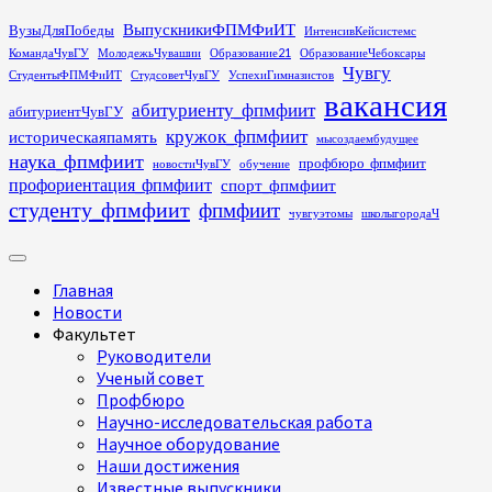
Перейти
ВыпускникиФПМФиИТ
ВузыДляПобеды
ИнтенсивКейсистемс
к
КомандаЧувГУ
МолодежьЧувашии
Образование21
ОбразованиеЧебоксары
содержимому
Чувгу
СтудентыФПМФиИТ
СтудсоветЧувГУ
УспехиГимназистов
вакансия
абитуриенту_фпмфиит
абитуриентЧувГУ
кружок_фпмфиит
историческаяпамять
мысоздаембудущее
наука_фпмфиит
профбюро_фпмфиит
новостиЧувГУ
обучение
профориентация_фпмфиит
спорт_фпмфиит
студенту_фпмфиит
фпмфиит
чувгуэтомы
школыгородаЧ
Основное
меню
Главная
Новости
Факультет
Руководители
Ученый совет
Профбюро
Научно-исследовательская работа
Научное оборудование
Наши достижения
Известные выпускники