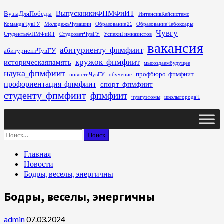
Перейти
ВыпускникиФПМФиИТ
ВузыДляПобеды
ИнтенсивКейсистемс
к
КомандаЧувГУ
МолодежьЧувашии
Образование21
ОбразованиеЧебоксары
содержимому
Чувгу
СтудентыФПМФиИТ
СтудсоветЧувГУ
УспехиГимназистов
вакансия
абитуриенту_фпмфиит
абитуриентЧувГУ
кружок_фпмфиит
историческаяпамять
мысоздаембудущее
наука_фпмфиит
профбюро_фпмфиит
новостиЧувГУ
обучение
профориентация_фпмфиит
спорт_фпмфиит
студенту_фпмфиит
фпмфиит
чувгуэтомы
школыгородаЧ
Основное
меню
Найти:
Главная
Новости
Бодры, веселы, энергичны
Бодры, веселы, энергичны
admin
07.03.2024