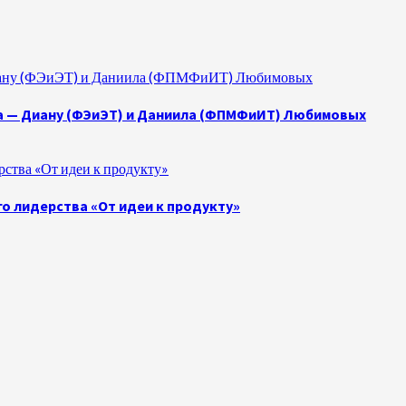
 Диану (ФЭиЭТ) и Даниила (ФПМФиИТ) Любимовых
а — Диану (ФЭиЭТ) и Даниила (ФПМФиИТ) Любимовых
ства «От идеи к продукту»
о лидерства «От идеи к продукту»