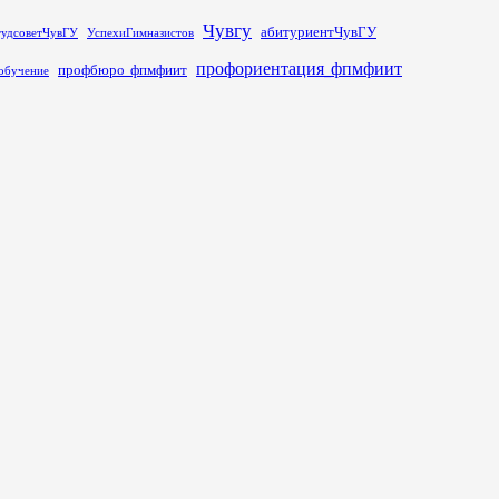
Чувгу
абитуриентЧувГУ
тудсоветЧувГУ
УспехиГимназистов
профориентация_фпмфиит
профбюро_фпмфиит
обучение