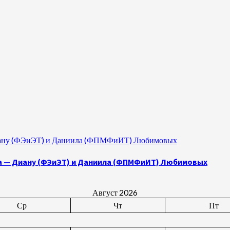
 Диану (ФЭиЭТ) и Даниила (ФПМФиИТ) Любимовых
а — Диану (ФЭиЭТ) и Даниила (ФПМФиИТ) Любимовых
Август 2026
Ср
Чт
Пт