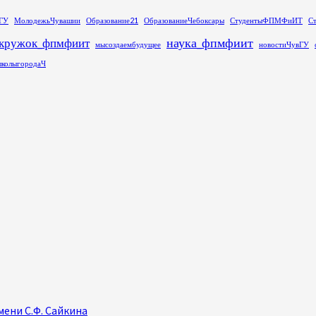
ГУ
МолодежьЧувашии
Образование21
ОбразованиеЧебоксары
СтудентыФПМФиИТ
С
наука_фпмфиит
кружок_фпмфиит
мысоздаембудущее
новостиЧувГУ
колыгородаЧ
ени С.Ф. Сайкина