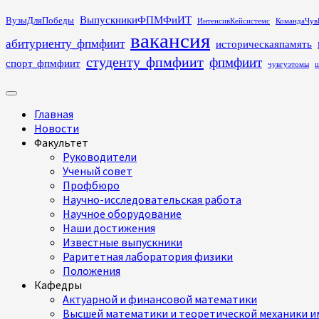
Перейти
ВыпускникиФПМФиИТ
ВузыДляПобеды
ИнтенсивКейсистемс
КомандаЧув
к
вакансия
абитуриенту_фпмфиит
историческаяпамять
содержимому
студенту_фпмфиит
фпмфиит
спорт_фпмфиит
чувгуэтомы
ш
Основное
меню
Главная
Новости
Факультет
Руководители
Ученый совет
Профбюро
Научно-исследовательская работа
Научное оборудование
Наши достижения
Известные выпускники
Раритетная лаборатория физики
Положения
Кафедры
Актуарной и финансовой математики
Высшей математики и теоретической механики им