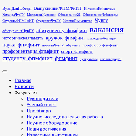
Перейти
ВыпускникиФПМФиИТ
ВузыДляПобеды
ИнтенсивКейсистемс
к
КомандаЧувГУ
МолодежьЧувашии
Образование21
ОбразованиеЧебоксары
содержимому
Чувгу
СтудентыФПМФиИТ
СтудсоветЧувГУ
УспехиГимназистов
вакансия
абитуриенту_фпмфиит
абитуриентЧувГУ
кружок_фпмфиит
историческаяпамять
мысоздаембудущее
наука_фпмфиит
профбюро_фпмфиит
новостиЧувГУ
обучение
профориентация_фпмфиит
спорт_фпмфиит
студенту_фпмфиит
фпмфиит
чувгуэтомы
школыгородаЧ
Основное
меню
Главная
Новости
Факультет
Руководители
Ученый совет
Профбюро
Научно-исследовательская работа
Научное оборудование
Наши достижения
Известные выпускники