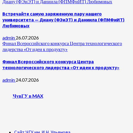
Диану (ФЭиЭТ) и Даниила (ФПМФиИТ) Любимовых
Встречайте самую заряженную пару нашего
университета — Диану (ФЭиЭТ) и Даниила (ФПМФиИТ)
Любимовых
admin
26.07.2026
Финал Всероссийского конкурса Центра технологического
лидерства «От идеи к продукту»
Финал Всероссийского конкурса Центра
технологического лидерства «От идеи к продукту»
admin
24.07.2026
ЧувГУ в MAX
Сайт ЧГУ им. И.Н. Ульянова