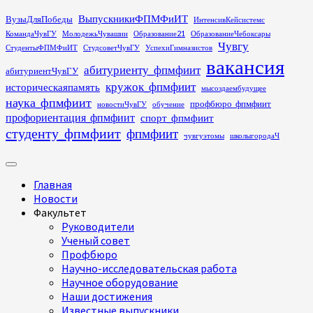
Перейти
ВыпускникиФПМФиИТ
ВузыДляПобеды
ИнтенсивКейсистемс
к
КомандаЧувГУ
МолодежьЧувашии
Образование21
ОбразованиеЧебоксары
содержимому
Чувгу
СтудентыФПМФиИТ
СтудсоветЧувГУ
УспехиГимназистов
вакансия
абитуриенту_фпмфиит
абитуриентЧувГУ
кружок_фпмфиит
историческаяпамять
мысоздаембудущее
наука_фпмфиит
профбюро_фпмфиит
новостиЧувГУ
обучение
профориентация_фпмфиит
спорт_фпмфиит
студенту_фпмфиит
фпмфиит
чувгуэтомы
школыгородаЧ
Основное
меню
Главная
Новости
Факультет
Руководители
Ученый совет
Профбюро
Научно-исследовательская работа
Научное оборудование
Наши достижения
Известные выпускники