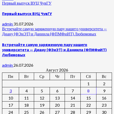
Первый выпуск ВУЦ ЧувГУ
Первый выпуск ВУЦ ЧувГУ
admin
31.07.2026
Встречайте самую заряженную пару нашего университета —
Диану (ФЭиЭТ) и Даниила (ФПМФиИТ) Любимовых
Встречайте самую заряженную пару нашего
университета — Диану (ФЭиЭТ) и Даниила (ФПМФиИТ)
Любимовых
admin
26.07.2026
Август 2026
Пн
Вт
Ср
Чт
Пт
Сб
Вс
1
2
3
4
5
6
7
8
9
10
11
12
13
14
15
16
17
18
19
20
21
22
23
24
25
26
27
28
29
30