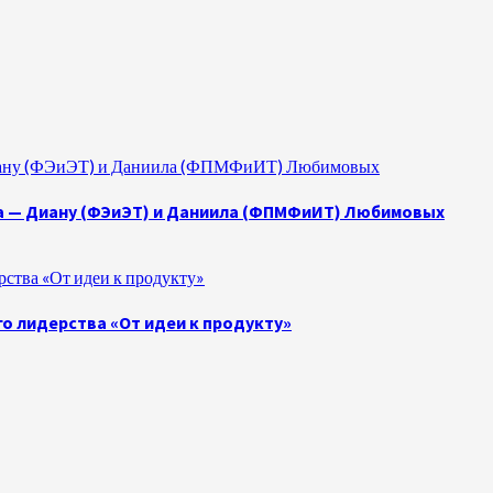
 Диану (ФЭиЭТ) и Даниила (ФПМФиИТ) Любимовых
а — Диану (ФЭиЭТ) и Даниила (ФПМФиИТ) Любимовых
ства «От идеи к продукту»
о лидерства «От идеи к продукту»