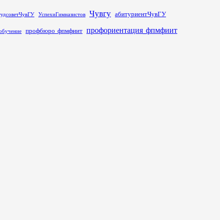
Чувгу
абитуриентЧувГУ
тудсоветЧувГУ
УспехиГимназистов
профориентация_фпмфиит
профбюро_фпмфиит
обучение