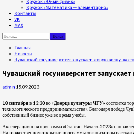
Кружок «Юный физик»
Кружок «Математика — элементарно»
Контакты
VK
MAX
Найти:
Главная
Новости
Чувашский госуниверситет запускает вторую волну акселе
Чувашский госуниверситет запускает 
admin
15.09.2023
18 сентября в 13:30
во
«Дворце культуры ЧГУ»
состоится то
технологического предпринимательства». Благодаря победе Чув
собственный бизнес уже во время учебы.
Акселерационная программа «Стартап. Начало-2023» направлен
На торжественном открытии программы организаторы расскажут 