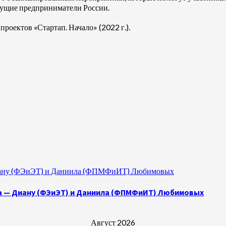
едущие предприниматели России.
проектов «Стартап. Начало» (2022 г.).
 Диану (ФЭиЭТ) и Даниила (ФПМФиИТ) Любимовых
а — Диану (ФЭиЭТ) и Даниила (ФПМФиИТ) Любимовых
Август 2026