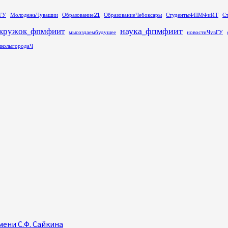
ГУ
МолодежьЧувашии
Образование21
ОбразованиеЧебоксары
СтудентыФПМФиИТ
С
наука_фпмфиит
кружок_фпмфиит
мысоздаембудущее
новостиЧувГУ
колыгородаЧ
ени С.Ф. Сайкина