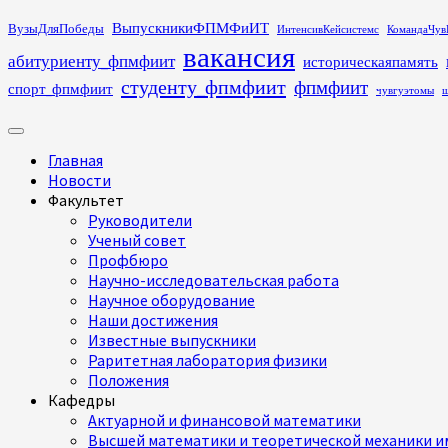
Перейти
ВыпускникиФПМФиИТ
ВузыДляПобеды
ИнтенсивКейсистемс
КомандаЧув
к
вакансия
абитуриенту_фпмфиит
историческаяпамять
содержимому
студенту_фпмфиит
фпмфиит
спорт_фпмфиит
чувгуэтомы
ш
Основное
меню
Главная
Новости
Факультет
Руководители
Ученый совет
Профбюро
Научно-исследовательская работа
Научное оборудование
Наши достижения
Известные выпускники
Раритетная лаборатория физики
Положения
Кафедры
Актуарной и финансовой математики
Высшей математики и теоретической механики им