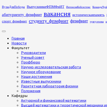
Перейти
ВыпускникиФПМФиИТ
ВузыДляПобеды
ИнтенсивКейсистемс
КомандаЧув
к
вакансия
абитуриенту_фпмфиит
историческаяпамять
содержимому
студенту_фпмфиит
фпмфиит
спорт_фпмфиит
чувгуэтомы
ш
Основное
меню
Главная
Новости
Факультет
Руководители
Ученый совет
Профбюро
Научно-исследовательская работа
Научное оборудование
Наши достижения
Известные выпускники
Раритетная лаборатория физики
Положения
Кафедры
Актуарной и финансовой математики
Высшей математики и теоретической механики им