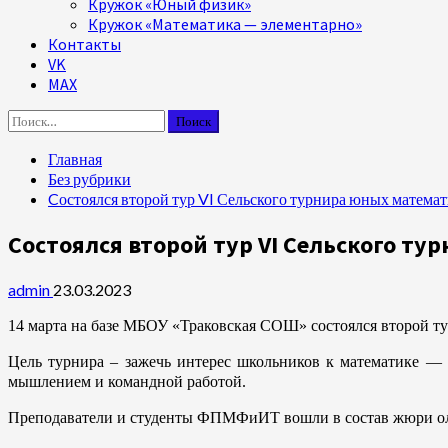
Кружок «Юный физик»
Кружок «Математика — элементарно»
Контакты
VK
MAX
Найти:
Главная
Без рубрики
Cостоялся второй тур VI Сельского турнира юных матема
Cостоялся второй тур VI Сельского т
admin
23.03.2023
14 марта на базе МБОУ «Траковская СОШ» состоялся второй ту
Цель турнира – зажечь интерес школьников к математике — 
мышлением и командной работой.
Преподаватели и студенты ФПМФиИТ вошли в состав жюри ол