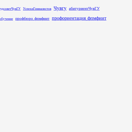
Чувгу
абитуриентЧувГУ
тудсоветЧувГУ
УспехиГимназистов
профориентация_фпмфиит
профбюро_фпмфиит
обучение