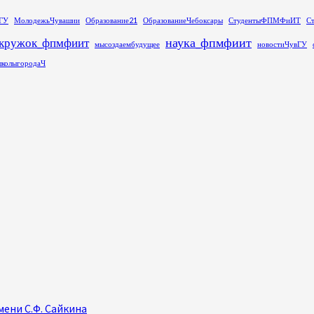
ГУ
МолодежьЧувашии
Образование21
ОбразованиеЧебоксары
СтудентыФПМФиИТ
С
наука_фпмфиит
кружок_фпмфиит
мысоздаембудущее
новостиЧувГУ
колыгородаЧ
ени С.Ф. Сайкина