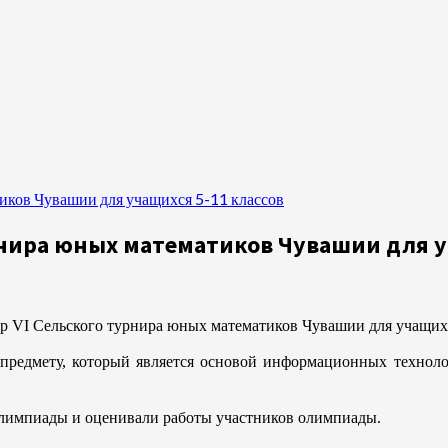
тиков Чувашии для учащихся 5-11 классов
урнира юных математиков Чувашии для у
р VI Сельского турнира юных математиков Чувашии для учащихс
предмету, который является основой информационных техноло
импиады и оценивали работы участников олимпиады.