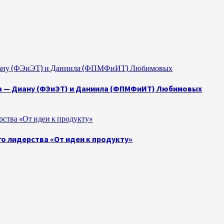
 Диану (ФЭиЭТ) и Даниила (ФПМФиИТ) Любимовых
а — Диану (ФЭиЭТ) и Даниила (ФПМФиИТ) Любимовых
ства «От идеи к продукту»
о лидерства «От идеи к продукту»