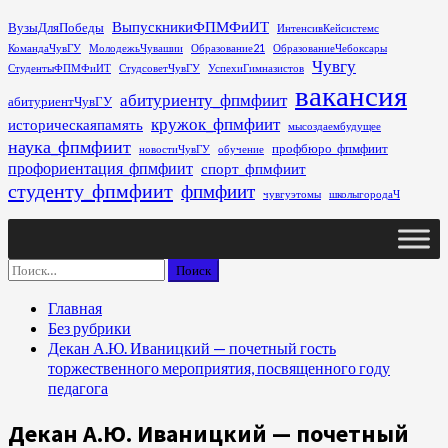
Перейти
ВыпускникиФПМФиИТ
ВузыДляПобеды
ИнтенсивКейсистемс
к
КомандаЧувГУ
МолодежьЧувашии
Образование21
ОбразованиеЧебоксары
содержимому
Чувгу
СтудентыФПМФиИТ
СтудсоветЧувГУ
УспехиГимназистов
вакансия
абитуриенту_фпмфиит
абитуриентЧувГУ
кружок_фпмфиит
историческаяпамять
мысоздаембудущее
наука_фпмфиит
профбюро_фпмфиит
новостиЧувГУ
обучение
профориентация_фпмфиит
спорт_фпмфиит
студенту_фпмфиит
фпмфиит
чувгуэтомы
школыгородаЧ
Основное
меню
Найти:
Главная
Без рубрики
Декан А.Ю. Иваницкий — почетный гость
торжественного мероприятия, посвященного году
педагога
Декан А.Ю. Иваницкий — почетный