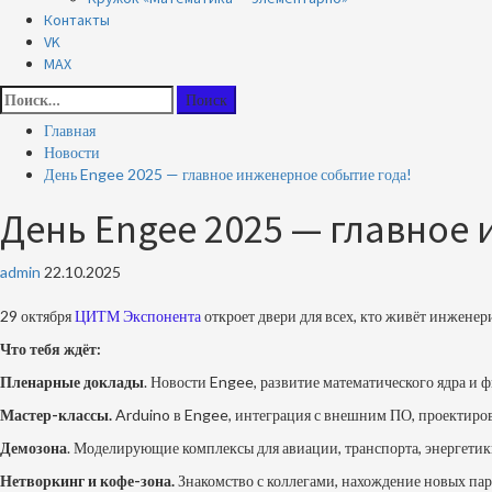
Контакты
VK
MAX
Найти:
Главная
Новости
День Engee 2025 — главное инженерное событие года!
День Engee 2025 — главное
admin
22.10.2025
29 октября
ЦИТМ Экспонента
откроет двери для всех, кто живёт инжене
Что тебя ждёт:
Пленарные доклады
. Новости Engee, развитие математического ядра и 
Мастер-классы.
Arduino в Engee, интеграция с внешним ПО, проектиров
Демозона
. Моделирующие комплексы для авиации, транспорта, энергетики
Нетворкинг и кофе-зона.
Знакомство с коллегами, нахождение новых па