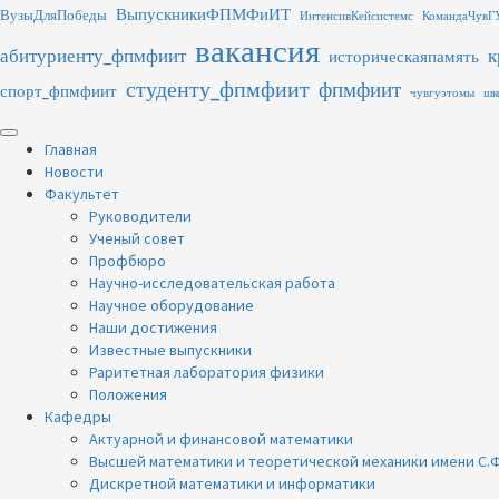
Перейти
ВыпускникиФПМФиИТ
ВузыДляПобеды
ИнтенсивКейсистемс
КомандаЧувГ
к
вакансия
абитуриенту_фпмфиит
к
содержимому
историческаяпамять
студенту_фпмфиит
фпмфиит
спорт_фпмфиит
чувгуэтомы
шк
Основное
меню
Главная
Новости
Факультет
Руководители
Ученый совет
Профбюро
Научно-исследовательская работа
Научное оборудование
Наши достижения
Известные выпускники
Раритетная лаборатория физики
Положения
Кафедры
Актуарной и финансовой математики
Высшей математики и теоретической механики имени С.Ф
Дискретной математики и информатики