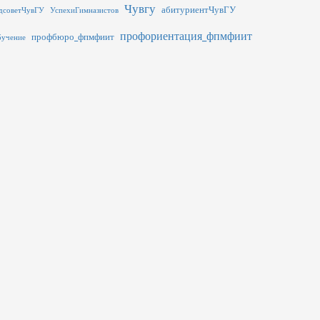
Чувгу
абитуриентЧувГУ
дсоветЧувГУ
УспехиГимназистов
профориентация_фпмфиит
профбюро_фпмфиит
бучение