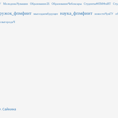
У
МолодежьЧувашии
Образование21
ОбразованиеЧебоксары
СтудентыФПМФиИТ
Сту
наука_фпмфиит
ружок_фпмфиит
мысоздаембудущее
новостиЧувГУ
о
олыгородаЧ
. Сайкина