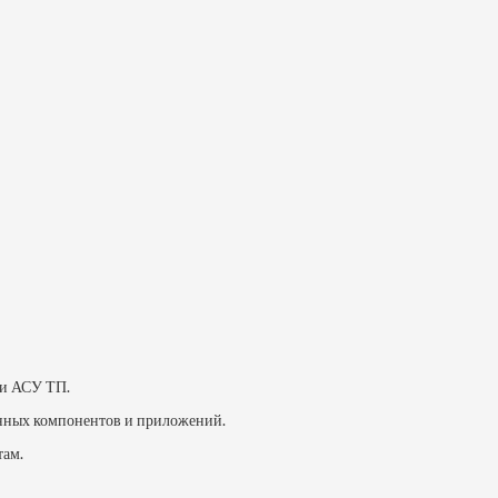
 и АСУ ТП.
енных компонентов и приложений.
там.