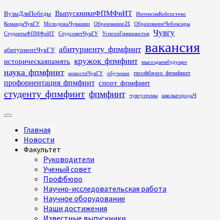
Перейти
ВыпускникиФПМФиИТ
ВузыДляПобеды
ИнтенсивКейсистемс
к
КомандаЧувГУ
МолодежьЧувашии
Образование21
ОбразованиеЧебоксары
содержимому
Чувгу
СтудентыФПМФиИТ
СтудсоветЧувГУ
УспехиГимназистов
вакансия
абитуриенту_фпмфиит
абитуриентЧувГУ
кружок_фпмфиит
историческаяпамять
мысоздаембудущее
наука_фпмфиит
профбюро_фпмфиит
новостиЧувГУ
обучение
профориентация_фпмфиит
спорт_фпмфиит
студенту_фпмфиит
фпмфиит
чувгуэтомы
школыгородаЧ
Основное
меню
Главная
Новости
Факультет
Руководители
Ученый совет
Профбюро
Научно-исследовательская работа
Научное оборудование
Наши достижения
Известные выпускники