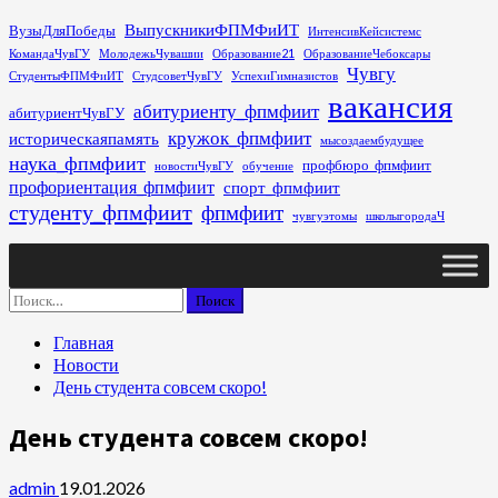
Перейти
ВыпускникиФПМФиИТ
ВузыДляПобеды
ИнтенсивКейсистемс
к
КомандаЧувГУ
МолодежьЧувашии
Образование21
ОбразованиеЧебоксары
содержимому
Чувгу
СтудентыФПМФиИТ
СтудсоветЧувГУ
УспехиГимназистов
вакансия
абитуриенту_фпмфиит
абитуриентЧувГУ
кружок_фпмфиит
историческаяпамять
мысоздаембудущее
наука_фпмфиит
профбюро_фпмфиит
новостиЧувГУ
обучение
профориентация_фпмфиит
спорт_фпмфиит
студенту_фпмфиит
фпмфиит
чувгуэтомы
школыгородаЧ
Основное
меню
Найти:
Главная
Новости
День студента совсем скоро!
День студента совсем скоро!
admin
19.01.2026