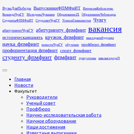
Перейти
ВыпускникиФПМФиИТ
ВузыДляПобеды
ИнтенсивКейсистемс
к
КомандаЧувГУ
МолодежьЧувашии
Образование21
ОбразованиеЧебоксары
содержимому
Чувгу
СтудентыФПМФиИТ
СтудсоветЧувГУ
УспехиГимназистов
вакансия
абитуриенту_фпмфиит
абитуриентЧувГУ
кружок_фпмфиит
историческаяпамять
мысоздаембудущее
наука_фпмфиит
профбюро_фпмфиит
новостиЧувГУ
обучение
профориентация_фпмфиит
спорт_фпмфиит
студенту_фпмфиит
фпмфиит
чувгуэтомы
школыгородаЧ
Основное
меню
Главная
Новости
Факультет
Руководители
Ученый совет
Профбюро
Научно-исследовательская работа
Научное оборудование
Наши достижения
Известные выпускники