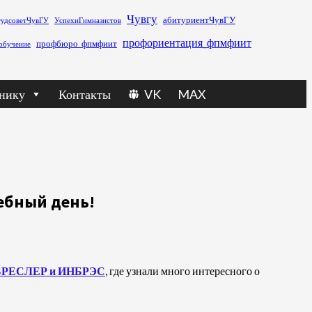
Чувгу
абитуриентЧувГУ
тудсоветЧувГУ
УспехиГимназистов
профориентация_фпмфиит
профбюро_фпмфиит
обучение
нику
Контакты
VK
MAX
ебный день!
БРЕСЛЕР и ИНБРЭС
, где узнали много интересного о