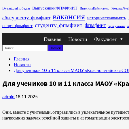
Перейти
ВыпускникиФПМФиИТ
ВузыДляПобеды
ИнтенсивКейсистемс
КомандаЧув
к
вакансия
абитуриенту_фпмфиит
историческаяпамять
содержимому
студенту_фпмфиит
фпмфиит
спорт_фпмфиит
чувгуэтомы
ш
Основное
Главная
Новости
Факультет
меню
Найти:
Главная
Новости
Для учеников 10 и 11 класса МАОУ «Красночетайская С
Для учеников 10 и 11 класса МАОУ «К
admin
18.11.2025
Они, вместе с учителями, отправились в увлекательное путешест
наукоемких задачах релейной защиты и автоматизации электроэ