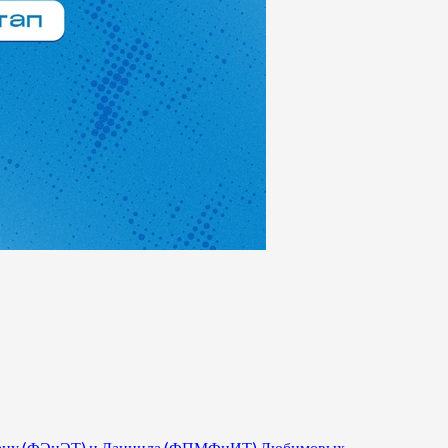
 Диану (ФЭиЭТ) и Даниила (ФПМФиИТ) Любимовых