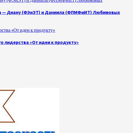
а — Диану (ФЭиЭТ) и Даниила (ФПМФиИТ) Любимовых
ства «От идеи к продукту»
о лидерства «От идеи к продукту»