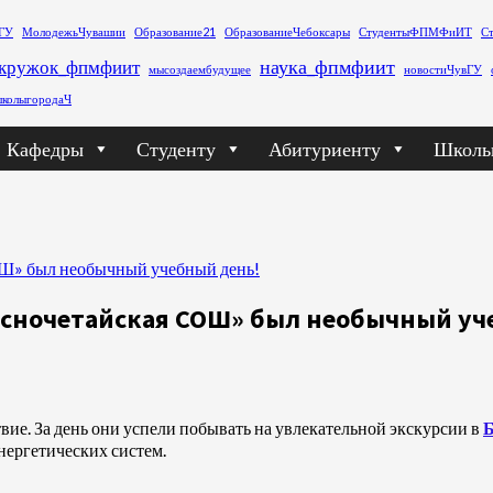
ГУ
МолодежьЧувашии
Образование21
ОбразованиеЧебоксары
СтудентыФПМФиИТ
С
наука_фпмфиит
кружок_фпмфиит
мысоздаембудущее
новостиЧувГУ
колыгородаЧ
Кафедры
Студенту
Абитуриенту
Школь
ОШ» был необычный учебный день!
расночетайская СОШ» был необычный уч
вие. За день они успели побывать на увлекательной экскурсии в
нергетических систем.