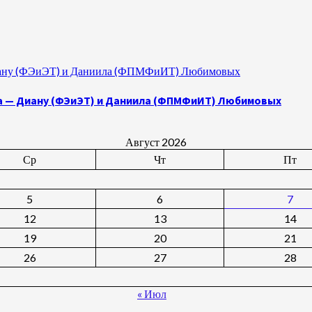
 Диану (ФЭиЭТ) и Даниила (ФПМФиИТ) Любимовых
а — Диану (ФЭиЭТ) и Даниила (ФПМФиИТ) Любимовых
Август 2026
Ср
Чт
Пт
5
6
7
12
13
14
19
20
21
26
27
28
« Июл