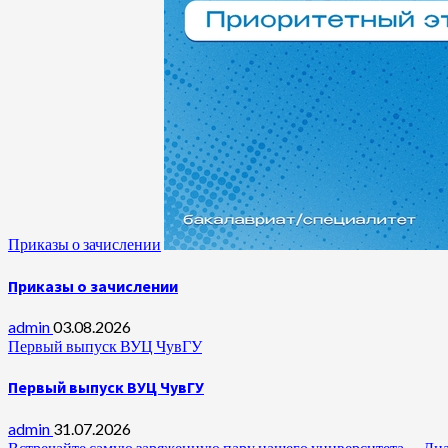
Приказы о зачислении
Приказы о зачислении
admin
03.08.2026
Первый выпуск ВУЦ ЧувГУ
Первый выпуск ВУЦ ЧувГУ
admin
31.07.2026
Встречайте самую заряженную пару нашего университета —