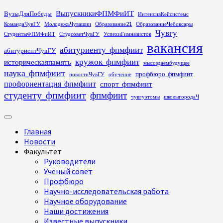
Перейти
ВыпускникиФПМФиИТ
ВузыДляПобеды
ИнтенсивКейсистемс
к
КомандаЧувГУ
МолодежьЧувашии
Образование21
ОбразованиеЧебоксары
содержимому
Чувгу
СтудентыФПМФиИТ
СтудсоветЧувГУ
УспехиГимназистов
вакансия
абитуриенту_фпмфиит
абитуриентЧувГУ
кружок_фпмфиит
историческаяпамять
мысоздаембудущее
наука_фпмфиит
профбюро_фпмфиит
новостиЧувГУ
обучение
профориентация_фпмфиит
спорт_фпмфиит
студенту_фпмфиит
фпмфиит
чувгуэтомы
школыгородаЧ
Основное
меню
Главная
Новости
Факультет
Руководители
Ученый совет
Профбюро
Научно-исследовательская работа
Научное оборудование
Наши достижения
Известные выпускники