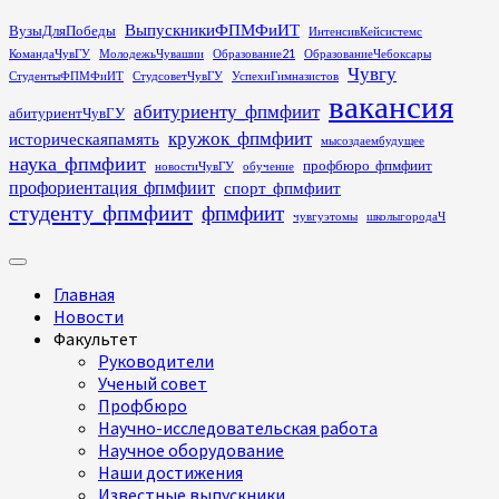
Перейти
ВыпускникиФПМФиИТ
ВузыДляПобеды
ИнтенсивКейсистемс
к
КомандаЧувГУ
МолодежьЧувашии
Образование21
ОбразованиеЧебоксары
содержимому
Чувгу
СтудентыФПМФиИТ
СтудсоветЧувГУ
УспехиГимназистов
вакансия
абитуриенту_фпмфиит
абитуриентЧувГУ
кружок_фпмфиит
историческаяпамять
мысоздаембудущее
наука_фпмфиит
профбюро_фпмфиит
новостиЧувГУ
обучение
профориентация_фпмфиит
спорт_фпмфиит
студенту_фпмфиит
фпмфиит
чувгуэтомы
школыгородаЧ
Основное
меню
Главная
Новости
Факультет
Руководители
Ученый совет
Профбюро
Научно-исследовательская работа
Научное оборудование
Наши достижения
Известные выпускники