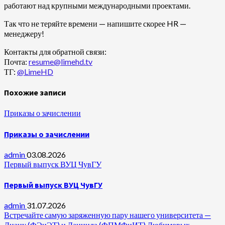
работают над крупными международными проектами.
Так что не теряйте времени — напишите скорее HR —
менеджеру!
Контакты для обратной связи:
Почта:
resume@limehd.tv
ТГ:
@LimeHD
Похожие записи
Приказы о зачислении
Приказы о зачислении
admin
03.08.2026
Первый выпуск ВУЦ ЧувГУ
Первый выпуск ВУЦ ЧувГУ
admin
31.07.2026
Встречайте самую заряженную пару нашего университета —
Диану (ФЭиЭТ) и Даниила (ФПМФиИТ) Любимовых