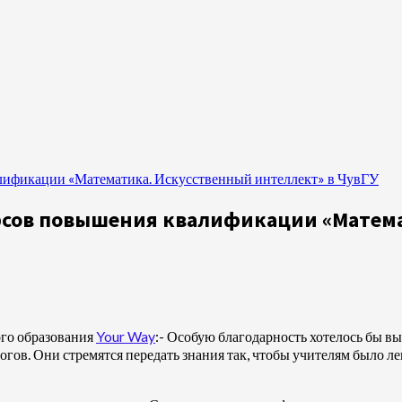
лификации «Математика. Искусственный интеллект» в ЧувГУ
рсов повышения квалификации «Матема
ого образования
Your Way
:- Особую благодарность хотелось бы в
гов. Они стремятся передать знания так, чтобы учителям было л