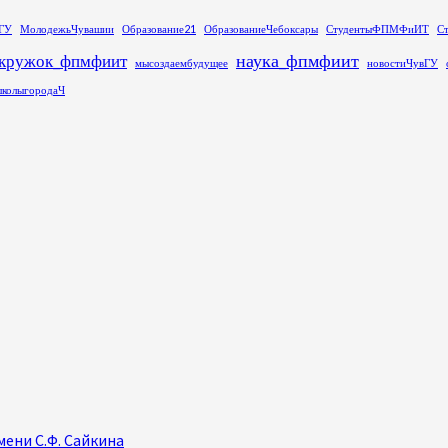
ГУ
МолодежьЧувашии
Образование21
ОбразованиеЧебоксары
СтудентыФПМФиИТ
С
наука_фпмфиит
кружок_фпмфиит
мысоздаембудущее
новостиЧувГУ
колыгородаЧ
ени С.Ф. Сайкина