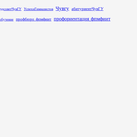
Чувгу
абитуриентЧувГУ
тудсоветЧувГУ
УспехиГимназистов
профориентация_фпмфиит
профбюро_фпмфиит
обучение