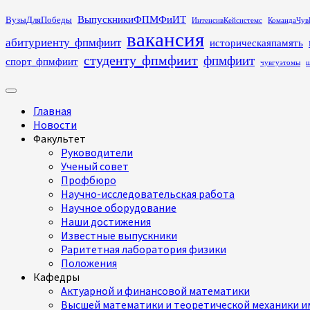
Перейти
ВыпускникиФПМФиИТ
ВузыДляПобеды
ИнтенсивКейсистемс
КомандаЧув
к
вакансия
абитуриенту_фпмфиит
историческаяпамять
содержимому
студенту_фпмфиит
фпмфиит
спорт_фпмфиит
чувгуэтомы
ш
Основное
меню
Главная
Новости
Факультет
Руководители
Ученый совет
Профбюро
Научно-исследовательская работа
Научное оборудование
Наши достижения
Известные выпускники
Раритетная лаборатория физики
Положения
Кафедры
Актуарной и финансовой математики
Высшей математики и теоретической механики им