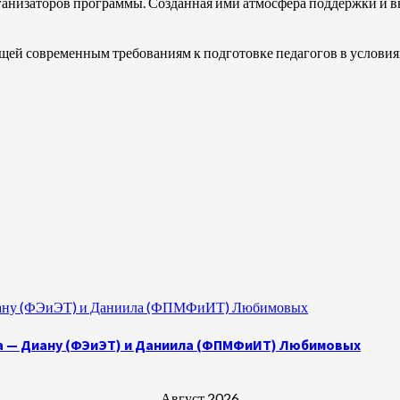
рганизаторов программы. Созданная ими атмосфера поддержки и 
щей современным требованиям к подготовке педагогов в услови
 Диану (ФЭиЭТ) и Даниила (ФПМФиИТ) Любимовых
а — Диану (ФЭиЭТ) и Даниила (ФПМФиИТ) Любимовых
Август 2026