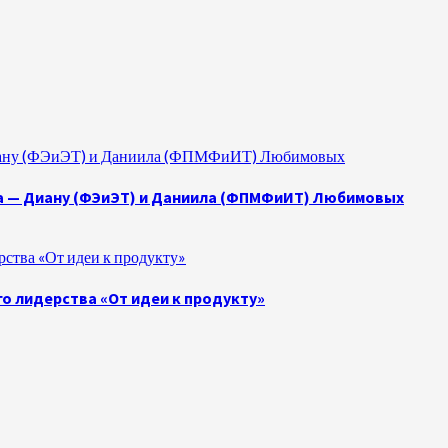
 Диану (ФЭиЭТ) и Даниила (ФПМФиИТ) Любимовых
а — Диану (ФЭиЭТ) и Даниила (ФПМФиИТ) Любимовых
ства «От идеи к продукту»
о лидерства «От идеи к продукту»