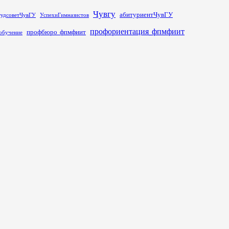
Чувгу
абитуриентЧувГУ
тудсоветЧувГУ
УспехиГимназистов
профориентация_фпмфиит
профбюро_фпмфиит
обучение