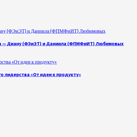
 Диану (ФЭиЭТ) и Даниила (ФПМФиИТ) Любимовых
а — Диану (ФЭиЭТ) и Даниила (ФПМФиИТ) Любимовых
ства «От идеи к продукту»
о лидерства «От идеи к продукту»