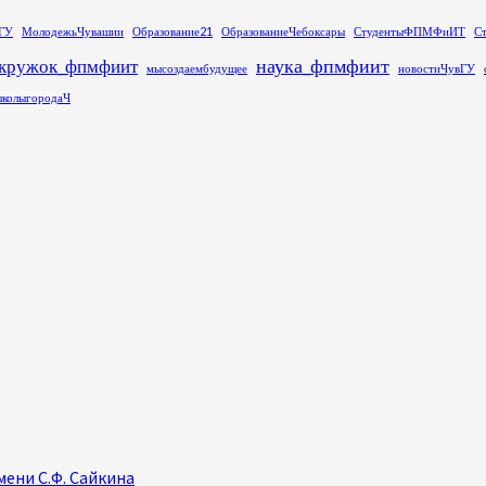
ГУ
МолодежьЧувашии
Образование21
ОбразованиеЧебоксары
СтудентыФПМФиИТ
С
наука_фпмфиит
кружок_фпмфиит
мысоздаембудущее
новостиЧувГУ
колыгородаЧ
ени С.Ф. Сайкина