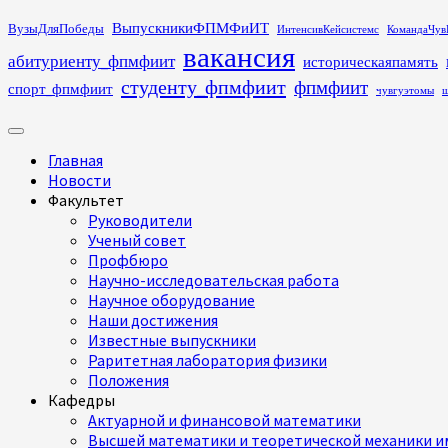
Перейти
ВыпускникиФПМФиИТ
ВузыДляПобеды
ИнтенсивКейсистемс
КомандаЧув
к
вакансия
абитуриенту_фпмфиит
историческаяпамять
содержимому
студенту_фпмфиит
фпмфиит
спорт_фпмфиит
чувгуэтомы
ш
Основное
меню
Главная
Новости
Факультет
Руководители
Ученый совет
Профбюро
Научно-исследовательская работа
Научное оборудование
Наши достижения
Известные выпускники
Раритетная лаборатория физики
Положения
Кафедры
Актуарной и финансовой математики
Высшей математики и теоретической механики им