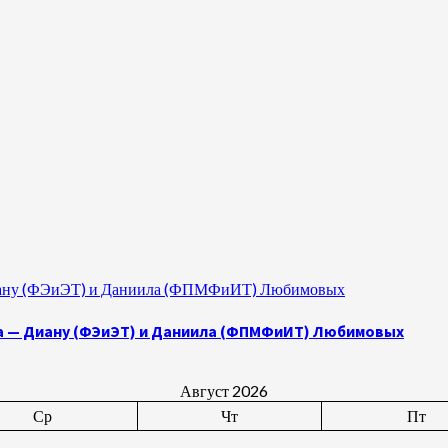
 Диану (ФЭиЭТ) и Даниила (ФПМФиИТ) Любимовых
а — Диану (ФЭиЭТ) и Даниила (ФПМФиИТ) Любимовых
Август 2026
Ср
Чт
Пт