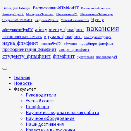
Перейти
ВыпускникиФПМФиИТ
ВузыДляПобеды
ИнтенсивКейсистемс
к
КомандаЧувГУ
МолодежьЧувашии
Образование21
ОбразованиеЧебоксары
содержимому
Чувгу
СтудентыФПМФиИТ
СтудсоветЧувГУ
УспехиГимназистов
вакансия
абитуриенту_фпмфиит
абитуриентЧувГУ
кружок_фпмфиит
историческаяпамять
мысоздаембудущее
наука_фпмфиит
профбюро_фпмфиит
новостиЧувГУ
обучение
профориентация_фпмфиит
спорт_фпмфиит
студенту_фпмфиит
фпмфиит
чувгуэтомы
школыгородаЧ
Основное
меню
Главная
Новости
Факультет
Руководители
Ученый совет
Профбюро
Научно-исследовательская работа
Научное оборудование
Наши достижения
Известные выпускники