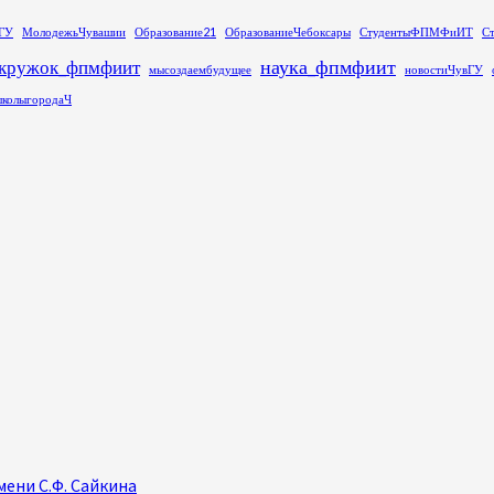
ГУ
МолодежьЧувашии
Образование21
ОбразованиеЧебоксары
СтудентыФПМФиИТ
С
наука_фпмфиит
кружок_фпмфиит
мысоздаембудущее
новостиЧувГУ
колыгородаЧ
ени С.Ф. Сайкина