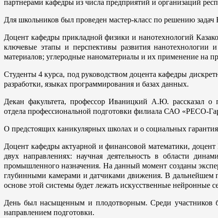
партнерами кафедры из числа предприятий и организаций респ
Для школьников был проведен мастер-класс по решению задач 
Доцент кафедры прикладной физики и нанотехнологий Казако
ключевые этапы и перспективы развития нанотехнологии и 
материалов; углеродные наноматериалы и их применение на п
С
туденты 4 курса, под руководством доцента кафедры дискре
разработки, языках программирования и базах данных.
Декан факультета, профессор Иваницкий А.Ю. рассказал о п
о
тдела профессиональной подготовки филиала САО «РЕСО-Гар
О предстоящих каникулярных школах и о социальных гарантия
Доцент кафедры актуарной и финансовой математики, доцент М
двух направлениях: научная деятельность в области динам
промышленного назначения. На данный момент созданы экспе
глубинными камерами и датчиками движения. В дальнейшем пл
основе этой системы будет лежать искусственные нейронные се
День был насыщенным и плодотворным. Среди участников бы
направлением подготовки.