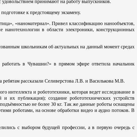
с удовольствием принимают на работу выпускников.
подготовке к предстоящему экзамену.
стица», «наноматериал». Привел классификацию нанообъектов,
е нанотехнологии в области электроники, конструкционных
есованным школьникам об актуальных на данный момент средах
 работать в Чувашии?» в прямом эфире ответила начальник
ребятам рассказали Селиверстова Л.В. и Василькова М.В.
го интеллекта и робототехники, которая ведет исследование в
й и их публикация); создание робототехнических устройств
одъёмностью не более 30 кг. Так же данные роботы оснащены
ими роботами, на основе обработки видео и аудио потоков. В
лились с выбором будущей профессии, а в первую очередь с