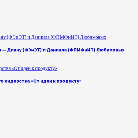
 Диану (ФЭиЭТ) и Даниила (ФПМФиИТ) Любимовых
а — Диану (ФЭиЭТ) и Даниила (ФПМФиИТ) Любимовых
ства «От идеи к продукту»
о лидерства «От идеи к продукту»