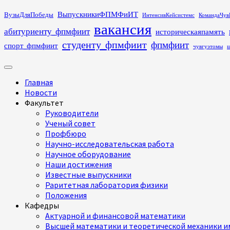
Перейти
ВыпускникиФПМФиИТ
ВузыДляПобеды
ИнтенсивКейсистемс
КомандаЧув
к
вакансия
абитуриенту_фпмфиит
историческаяпамять
содержимому
студенту_фпмфиит
фпмфиит
спорт_фпмфиит
чувгуэтомы
ш
Основное
меню
Главная
Новости
Факультет
Руководители
Ученый совет
Профбюро
Научно-исследовательская работа
Научное оборудование
Наши достижения
Известные выпускники
Раритетная лаборатория физики
Положения
Кафедры
Актуарной и финансовой математики
Высшей математики и теоретической механики им