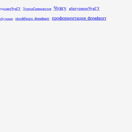
Чувгу
абитуриентЧувГУ
тудсоветЧувГУ
УспехиГимназистов
профориентация_фпмфиит
профбюро_фпмфиит
обучение