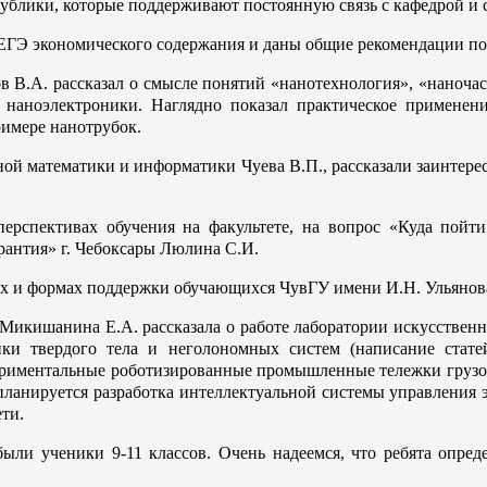
ублики, которые поддерживают постоянную связь с кафедрой и 
ЕГЭ экономического содержания и даны общие рекомендации по 
в В.А. рассказал о
смысле понятий «нанотехнология», «наноча
наноэлектроники. Наглядно показал практическое применени
римере нанотрубок.
тной математики и информатики Чуева В.П.,
рассказали заинтер
ерспективах обучения на факультете, н
а вопрос «Куда пойти
антия» г. Чебоксары Люлина С.И.
х и формах поддержки обучающихся ЧувГУ имени И.Н. Ульянова 
икишанина Е.А. рассказала о работе лаборатории искусственно
ики твердого тела и неголономных систем (написание стате
риментальные роботизированные промышленные тележки грузоп
анируется разработка интеллектуальной системы управления эт
ти.
ли ученики 9-11 классов. Очень надеемся, что ребята опреде