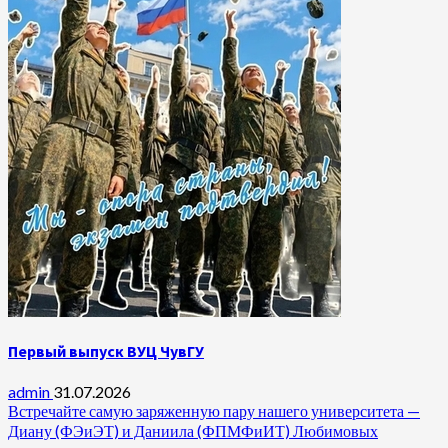
Первый выпуск ВУЦ ЧувГУ
admin
31.07.2026
Встречайте самую заряженную пару нашего университета —
Диану (ФЭиЭТ) и Даниила (ФПМФиИТ) Любимовых