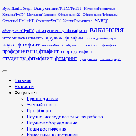
Перейти
ВыпускникиФПМФиИТ
ВузыДляПобеды
ИнтенсивКейсистемс
к
КомандаЧувГУ
МолодежьЧувашии
Образование21
ОбразованиеЧебоксары
содержимому
Чувгу
СтудентыФПМФиИТ
СтудсоветЧувГУ
УспехиГимназистов
вакансия
абитуриенту_фпмфиит
абитуриентЧувГУ
кружок_фпмфиит
историческаяпамять
мысоздаембудущее
наука_фпмфиит
профбюро_фпмфиит
новостиЧувГУ
обучение
профориентация_фпмфиит
спорт_фпмфиит
студенту_фпмфиит
фпмфиит
чувгуэтомы
школыгородаЧ
Основное
меню
Главная
Новости
Факультет
Руководители
Ученый совет
Профбюро
Научно-исследовательская работа
Научное оборудование
Наши достижения
Известные выпускники