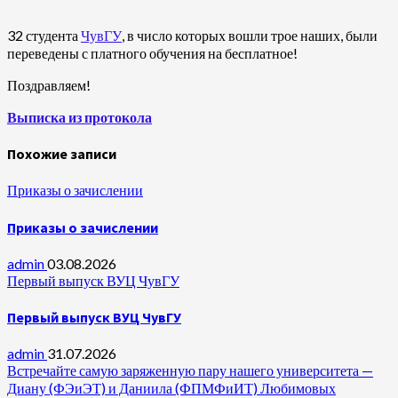
32 студента
ЧувГУ
, в число которых вошли трое наших, были
переведены с платного обучения на бесплатное!
Поздравляем!
Выписка из протокола
Похожие записи
Приказы о зачислении
Приказы о зачислении
admin
03.08.2026
Первый выпуск ВУЦ ЧувГУ
Первый выпуск ВУЦ ЧувГУ
admin
31.07.2026
Встречайте самую заряженную пару нашего университета —
Диану (ФЭиЭТ) и Даниила (ФПМФиИТ) Любимовых