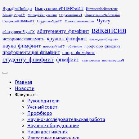
Перейти
ВыпускникиФПМФиИТ
ВузыДляПобеды
ИнтенсивКейсистемс
к
КомандаЧувГУ
МолодежьЧувашии
Образование21
ОбразованиеЧебоксары
содержимому
Чувгу
СтудентыФПМФиИТ
СтудсоветЧувГУ
УспехиГимназистов
вакансия
абитуриенту_фпмфиит
абитуриентЧувГУ
кружок_фпмфиит
историческаяпамять
мысоздаембудущее
наука_фпмфиит
профбюро_фпмфиит
новостиЧувГУ
обучение
профориентация_фпмфиит
спорт_фпмфиит
студенту_фпмфиит
фпмфиит
чувгуэтомы
школыгородаЧ
Основное
меню
Главная
Новости
Факультет
Руководители
Ученый совет
Профбюро
Научно-исследовательская работа
Научное оборудование
Наши достижения
Известные выпускники