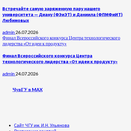
Встречайте самую заряженную пару нашего
университета — Диану (ФЭиЭТ) и Даниила (ФПМФиИТ)
Любимовых
admin
26.07.2026
Финал Всероссийского конкурса Центра технологического
лидерства «От идеи к продукту»
Финал Всероссийского конкурса Центра
технологического лидерства «От идеи к продукту»
admin
24.07.2026
ЧувГУ в MAX
Сайт ЧГУ им. И.Н. Ульянова
Расписание занятий