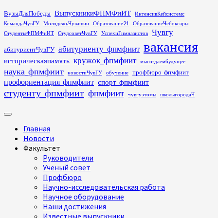
Перейти
ВыпускникиФПМФиИТ
ВузыДляПобеды
ИнтенсивКейсистемс
к
КомандаЧувГУ
МолодежьЧувашии
Образование21
ОбразованиеЧебоксары
содержимому
Чувгу
СтудентыФПМФиИТ
СтудсоветЧувГУ
УспехиГимназистов
вакансия
абитуриенту_фпмфиит
абитуриентЧувГУ
кружок_фпмфиит
историческаяпамять
мысоздаембудущее
наука_фпмфиит
профбюро_фпмфиит
новостиЧувГУ
обучение
профориентация_фпмфиит
спорт_фпмфиит
студенту_фпмфиит
фпмфиит
чувгуэтомы
школыгородаЧ
Основное
меню
Главная
Новости
Факультет
Руководители
Ученый совет
Профбюро
Научно-исследовательская работа
Научное оборудование
Наши достижения
Известные выпускники