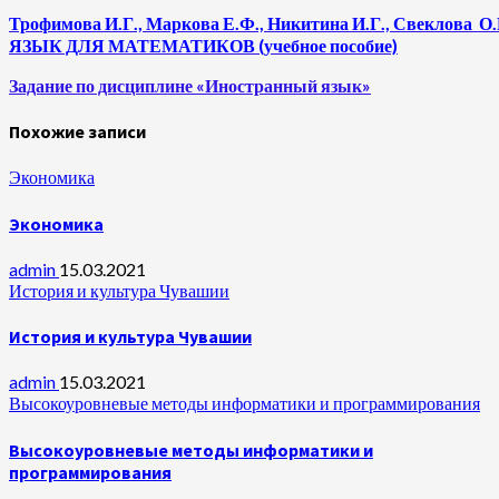
Трофимова
И.Г.,
Маркова
Е.Ф.,
Никитина
И.Г.,
Свеклова
О.
ЯЗЫК ДЛЯ МАТЕМАТИКОВ (учебное пособие)
Задание по дисциплине «Иностранный язык»
Похожие записи
Экономика
Экономика
admin
15.03.2021
История и культура Чувашии
История и культура Чувашии
admin
15.03.2021
Высокоуровневые методы информатики и программирования
Высокоуровневые методы информатики и
программирования