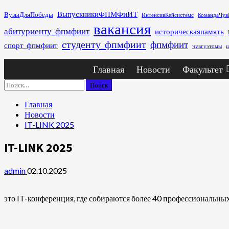
Перейти
ВыпускникиФПМФиИТ
ВузыДляПобеды
ИнтенсивКейсистемс
КомандаЧув
к
вакансия
абитуриенту_фпмфиит
историческаяпамять
содержимому
студенту_фпмфиит
фпмфиит
спорт_фпмфиит
чувгуэтомы
ш
Основное
Главная
Новости
Факультет
меню
Найти:
Главная
Новости
IT-LINK 2025
IT-LINK 2025
admin
02.10.2025
это IT-конференция, где собираются более 40 профессиональных