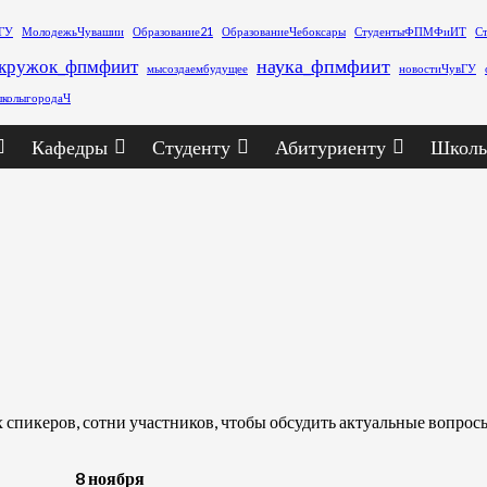
ГУ
МолодежьЧувашии
Образование21
ОбразованиеЧебоксары
СтудентыФПМФиИТ
С
наука_фпмфиит
кружок_фпмфиит
мысоздаембудущее
новостиЧувГУ
колыгородаЧ
Кафедры
Студенту
Абитуриенту
Школь
 спикеров, сотни участников, чтобы обсудить актуальные вопросы
8 ноября