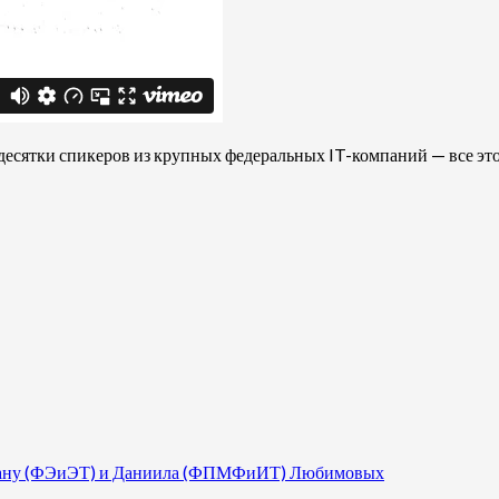
 десятки спикеров из крупных федеральных IT-компаний — все это
 Диану (ФЭиЭТ) и Даниила (ФПМФиИТ) Любимовых