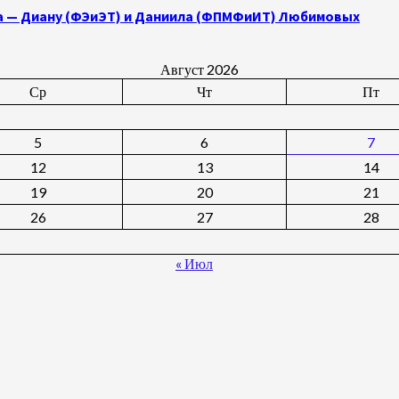
а — Диану (ФЭиЭТ) и Даниила (ФПМФиИТ) Любимовых
Август 2026
Ср
Чт
Пт
5
6
7
12
13
14
19
20
21
26
27
28
« Июл