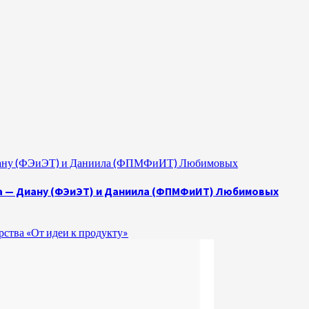
 Диану (ФЭиЭТ) и Даниила (ФПМФиИТ) Любимовых
а — Диану (ФЭиЭТ) и Даниила (ФПМФиИТ) Любимовых
ства «От идеи к продукту»