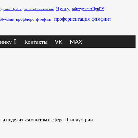
Чувгу
абитуриентЧувГУ
тудсоветЧувГУ
УспехиГимназистов
профориентация_фпмфиит
профбюро_фпмфиит
обучение
нику
Контакты
VK
MAX
 и поделиться опытом в сфере IT индустрии.