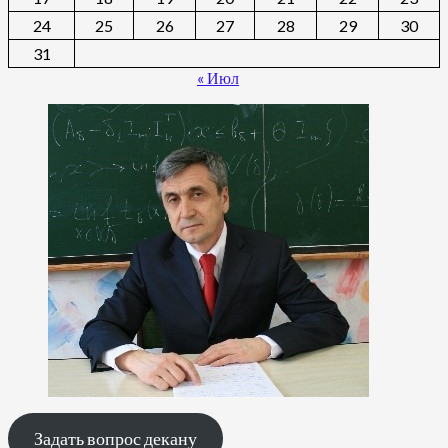
24
25
26
27
28
29
30
31
« Июл
Задать вопрос декану