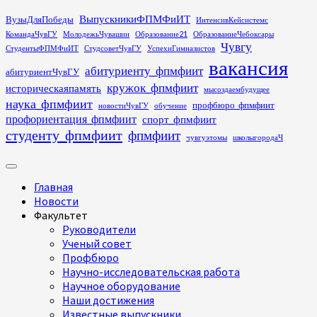
Перейти
ВыпускникиФПМФиИТ
ВузыДляПобеды
ИнтенсивКейсистемс
к
КомандаЧувГУ
МолодежьЧувашии
Образование21
ОбразованиеЧебоксары
содержимому
Чувгу
СтудентыФПМФиИТ
СтудсоветЧувГУ
УспехиГимназистов
вакансия
абитуриенту_фпмфиит
абитуриентЧувГУ
кружок_фпмфиит
историческаяпамять
мысоздаембудущее
наука_фпмфиит
профбюро_фпмфиит
новостиЧувГУ
обучение
профориентация_фпмфиит
спорт_фпмфиит
студенту_фпмфиит
фпмфиит
чувгуэтомы
школыгородаЧ
Основное
меню
Главная
Новости
Факультет
Руководители
Ученый совет
Профбюро
Научно-исследовательская работа
Научное оборудование
Наши достижения
Известные выпускники