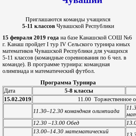
Приглашаются команды учащихся
5-11 классов
Чувашской Республики
15 февраля 2019 года
на базе Канашской СОШ №6
г. Канаш пройдет I тур IV Сельского турнира юных
математиков Чувашской Республики для учащихся
5-11 классов (командные соревнования по 6 чел. в
команде). В программе турнира: командная
олимпиада и математический футбол.
Программа Турнира
Дата
5-8 классы
15.02.2019
11.00 Торжественное 
1
1
.
1
1
.30–1
2
.30
командная олимпиада
мат
1
2
.30 –1
3
.00 Обед
1
3
.
1
3
.00–1
4
.30
математический
1
3
.