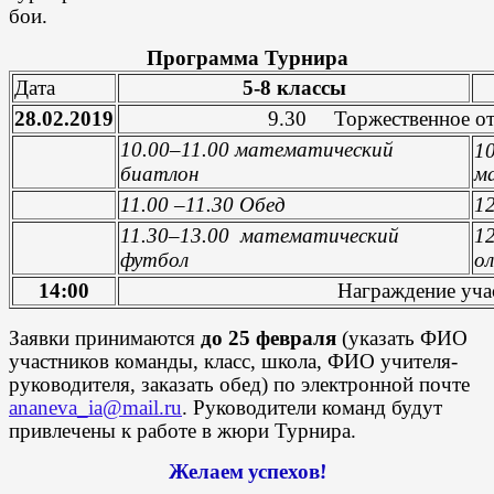
бои.
Программа Турнира
Дата
5-8 классы
28.02.2019
9.30 Торжественное от
10.00–11.00
математический
1
биатлон
м
11
.00 –11
.30 Обед
1
11
.30–13
.00
математический
1
футбол
о
14:00
Награждение уча
Заявки принимаются
до 25 февраля
(указать ФИО
участников команды, класс, школа, ФИО учителя-
руководителя, заказать обед) по электронной почте
ananeva_ia@mail.ru
. Руководители команд будут
привлечены к работе в жюри Турнира.
Желаем успехов!