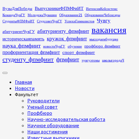
Перейти
ВыпускникиФПМФиИТ
ВузыДляПобеды
ИнтенсивКейсистемс
к
КомандаЧувГУ
МолодежьЧувашии
Образование21
ОбразованиеЧебоксары
содержимому
Чувгу
СтудентыФПМФиИТ
СтудсоветЧувГУ
УспехиГимназистов
вакансия
абитуриенту_фпмфиит
абитуриентЧувГУ
кружок_фпмфиит
историческаяпамять
мысоздаембудущее
наука_фпмфиит
профбюро_фпмфиит
новостиЧувГУ
обучение
профориентация_фпмфиит
спорт_фпмфиит
студенту_фпмфиит
фпмфиит
чувгуэтомы
школыгородаЧ
Основное
меню
Главная
Новости
Факультет
Руководители
Ученый совет
Профбюро
Научно-исследовательская работа
Научное оборудование
Наши достижения
Известные выпускники