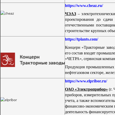
https://www.cheaz.ru/
ЧЭАЗ
–
электротехническ
проектирования до сдачи
отечественными поставщик
строительстве крупных объе
https://tplants.com/
Концерн «Тракторные заво
его состав входят промы
«ЧЕТРА», сервисная комп
Продукция промышленных п
нефтегазовом секторе, желе
https://www.elpribor.ru/
ОАО «Электроприбор»
(г.
приборов, измерительных пр
учета, а также вспомогате
финансово-экономическим п
деятельность финансируется