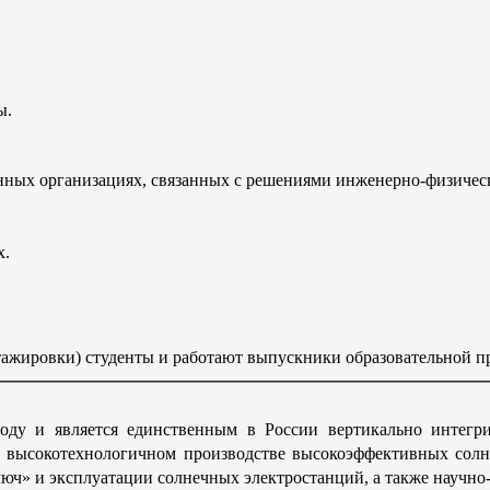
ы.
нных организациях, связанных с решениями инженерно-физичес
х.
стажировки) студенты и работают выпускники образовательной 
оду и является единственным в России вертикально интегр
а высокотехнологичном производстве высокоэффективных сол
люч» и эксплуатации солнечных электростанций, а также научно-