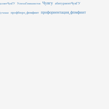
Чувгу
абитуриентЧувГУ
дсоветЧувГУ
УспехиГимназистов
профориентация_фпмфиит
профбюро_фпмфиит
бучение