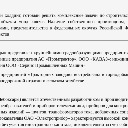
ий холдинг, готовый решать комплексные задачи по строительс
 объекта «под ключ». Наличие собственного производства
ами, представительства в федеральных округах Российской 
ктов.
ды» представлен крупнейшими градообразующими предприятия
шленные предприятия АО «Промтрактор», ООО «КАВАЗ»; инжи
ания ООО «Сервис Промышленных Машин».
редприятий «Тракторных заводов» востребована в горнодобыв
знодорожной отрасли и сельском хозяйстве.
 Чебоксары) является отечественным разработчиком и производ
еобразователей и приборов телемеханики, приборов для контрол
льных изделий — шунтов, трансформаторов тока, добавочных со
оказателям ОАО «Электроприбор» характеризуется высокой кон
 без участия иностранного капитала, исключительно за счет соб