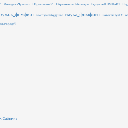
У
МолодежьЧувашии
Образование21
ОбразованиеЧебоксары
СтудентыФПМФиИТ
Сту
наука_фпмфиит
ружок_фпмфиит
мысоздаембудущее
новостиЧувГУ
о
олыгородаЧ
. Сайкина