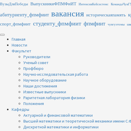
Перейти
ВыпускникиФПМФиИТ
ВузыДляПобеды
ИнтенсивКейсистемс
КомандаЧувГ
к
вакансия
абитуриенту_фпмфиит
к
содержимому
историческаяпамять
студенту_фпмфиит
фпмфиит
спорт_фпмфиит
чувгуэтомы
шк
Основное
меню
Главная
Новости
Факультет
Руководители
Ученый совет
Профбюро
Научно-исследовательская работа
Научное оборудование
Наши достижения
Известные выпускники
Раритетная лаборатория физики
Положения
Кафедры
Актуарной и финансовой математики
Высшей математики и теоретической механики имени С.Ф
Дискретной математики и информатики