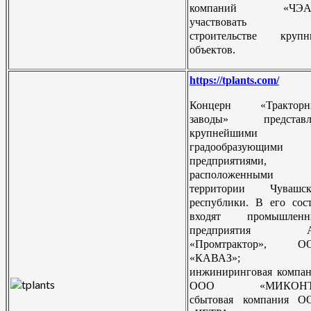
компаний «ЧЭА
участвовать
строительстве крупн
объектов.
https://tplants.com/
Концерн «Тракторн
заводы» представл
крупнейшими
градообразующими
предприятиями,
расположенными 
территории Чувашск
республики. В его сос
входят промышленн
предприятия 
«Промтрактор», О
«КАВАЗ»;
инжиниринговая компа
ООО «МИКОНТ
сбытовая компания О