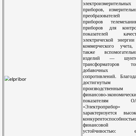
электроизмерительных
приборов, измеритель
преобразователей
приборов телемеханик
приборов для контро
показателей качест
электрической энерги
коммерческого учета,
также вспомогательн
изделий — шунто
трансформаторов ток
добавочных
сопротивлений.
Благод
достигнутым
производственным
финансово-экономическ
показателям О
«Электроприбор»
характеризуется высо
конкурентоспособность
финансовой
устойчивостью: е