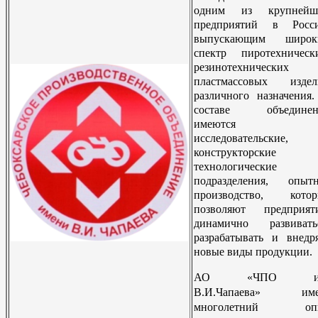
одним из крупнейш
предприятий в Росси
выпускающим широк
спектр пиротехническ
резинотехнических
пластмассовых издел
различного назначения
составе объединен
имеются
исследовательские,
конструкторские
технологические
подразделения, опытн
производство, котор
позволяют предприят
динамично развиватьс
разрабатывать и внедр
новые виды продукции.
АО «ЧПО им
В.И.Чапаева» име
многолетний оп