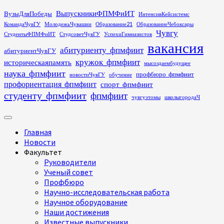
Перейти
ВыпускникиФПМФиИТ
ВузыДляПобеды
ИнтенсивКейсистемс
к
КомандаЧувГУ
МолодежьЧувашии
Образование21
ОбразованиеЧебоксары
содержимому
Чувгу
СтудентыФПМФиИТ
СтудсоветЧувГУ
УспехиГимназистов
вакансия
абитуриенту_фпмфиит
абитуриентЧувГУ
кружок_фпмфиит
историческаяпамять
мысоздаембудущее
наука_фпмфиит
профбюро_фпмфиит
новостиЧувГУ
обучение
профориентация_фпмфиит
спорт_фпмфиит
студенту_фпмфиит
фпмфиит
чувгуэтомы
школыгородаЧ
Основное
меню
Главная
Новости
Факультет
Руководители
Ученый совет
Профбюро
Научно-исследовательская работа
Научное оборудование
Наши достижения
Известные выпускники