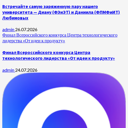
Встречайте самую заряженную пару нашего
университета — Диану (ФЭиЭТ) и Даниила (ФПМФиИТ)
Любимовых
admin
26.07.2026
Финал Всероссийского конкурса Центра технологического
лидерства «От идеи к продукту»
Финал Всероссийского конкурса Центра
технологического лидерства «От идеи к продукту»
admin
24.07.2026