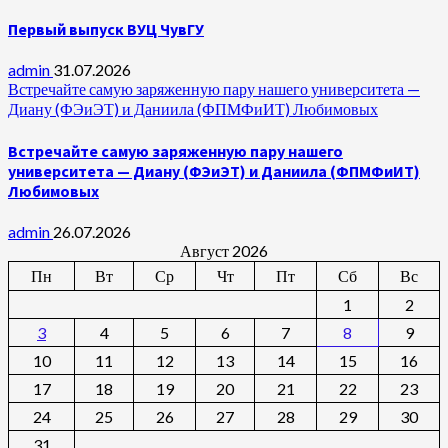
Первый выпуск ВУЦ ЧувГУ
admin
31.07.2026
Встречайте самую заряженную пару нашего университета —
Диану (ФЭиЭТ) и Даниила (ФПМФиИТ) Любимовых
Встречайте самую заряженную пару нашего
университета — Диану (ФЭиЭТ) и Даниила (ФПМФиИТ)
Любимовых
admin
26.07.2026
Август 2026
Пн
Вт
Ср
Чт
Пт
Сб
Вс
1
2
3
4
5
6
7
8
9
10
11
12
13
14
15
16
17
18
19
20
21
22
23
24
25
26
27
28
29
30
31