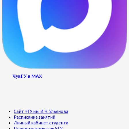
ЧувГУ в MAX
Сайт ЧГУ им. И.Н. Ульянова
Расписание занятий
Личный кабинет студента
Приемная комиссия ЧГУ