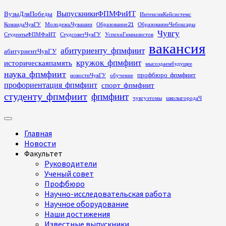
Перейти
ВыпускникиФПМФиИТ
ВузыДляПобеды
ИнтенсивКейсистемс
к
КомандаЧувГУ
МолодежьЧувашии
Образование21
ОбразованиеЧебоксары
содержимому
Чувгу
СтудентыФПМФиИТ
СтудсоветЧувГУ
УспехиГимназистов
вакансия
абитуриенту_фпмфиит
абитуриентЧувГУ
кружок_фпмфиит
историческаяпамять
мысоздаембудущее
наука_фпмфиит
профбюро_фпмфиит
новостиЧувГУ
обучение
профориентация_фпмфиит
спорт_фпмфиит
студенту_фпмфиит
фпмфиит
чувгуэтомы
школыгородаЧ
Основное
меню
Главная
Новости
Факультет
Руководители
Ученый совет
Профбюро
Научно-исследовательская работа
Научное оборудование
Наши достижения
Известные выпускники