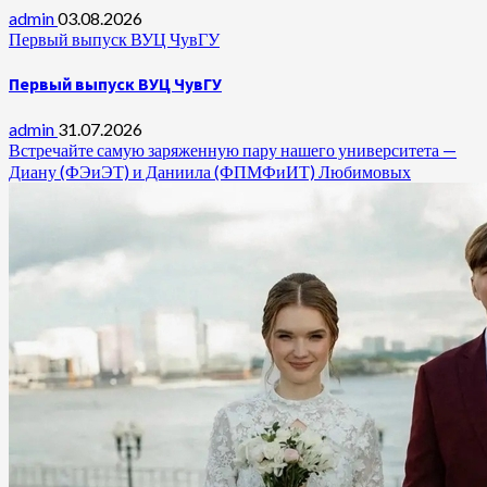
admin
03.08.2026
Первый выпуск ВУЦ ЧувГУ
Первый выпуск ВУЦ ЧувГУ
admin
31.07.2026
Встречайте самую заряженную пару нашего университета —
Диану (ФЭиЭТ) и Даниила (ФПМФиИТ) Любимовых