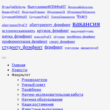
Перейти
ВыпускникиФПМФиИТ
ВузыДляПобеды
ИнтенсивКейсистемс
к
КомандаЧувГУ
МолодежьЧувашии
Образование21
ОбразованиеЧебоксары
содержимому
Чувгу
СтудентыФПМФиИТ
СтудсоветЧувГУ
УспехиГимназистов
вакансия
абитуриенту_фпмфиит
абитуриентЧувГУ
кружок_фпмфиит
историческаяпамять
мысоздаембудущее
наука_фпмфиит
профбюро_фпмфиит
новостиЧувГУ
обучение
профориентация_фпмфиит
спорт_фпмфиит
студенту_фпмфиит
фпмфиит
чувгуэтомы
школыгородаЧ
Основное
меню
Главная
Новости
Факультет
Руководители
Ученый совет
Профбюро
Научно-исследовательская работа
Научное оборудование
Наши достижения
Известные выпускники