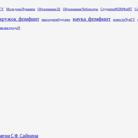
ГУ
МолодежьЧувашии
Образование21
ОбразованиеЧебоксары
СтудентыФПМФиИТ
С
наука_фпмфиит
кружок_фпмфиит
мысоздаембудущее
новостиЧувГУ
колыгородаЧ
ени С.Ф. Сайкина