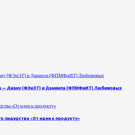
 Диану (ФЭиЭТ) и Даниила (ФПМФиИТ) Любимовых
а — Диану (ФЭиЭТ) и Даниила (ФПМФиИТ) Любимовых
ства «От идеи к продукту»
о лидерства «От идеи к продукту»