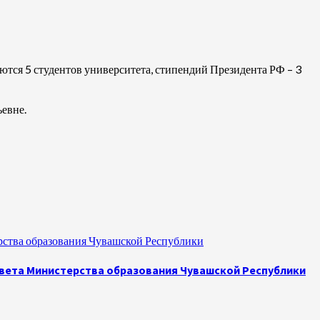
тся 5 студентов университета, стипендий Президента РФ – 3
ьевне.
рства образования Чувашской Республики
овета Министерства образования Чувашской Республики