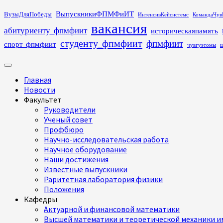
Перейти
ВыпускникиФПМФиИТ
ВузыДляПобеды
ИнтенсивКейсистемс
КомандаЧув
к
вакансия
абитуриенту_фпмфиит
историческаяпамять
содержимому
студенту_фпмфиит
фпмфиит
спорт_фпмфиит
чувгуэтомы
ш
Основное
меню
Главная
Новости
Факультет
Руководители
Ученый совет
Профбюро
Научно-исследовательская работа
Научное оборудование
Наши достижения
Известные выпускники
Раритетная лаборатория физики
Положения
Кафедры
Актуарной и финансовой математики
Высшей математики и теоретической механики им