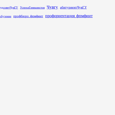
Чувгу
абитуриентЧувГУ
тудсоветЧувГУ
УспехиГимназистов
профориентация_фпмфиит
профбюро_фпмфиит
обучение