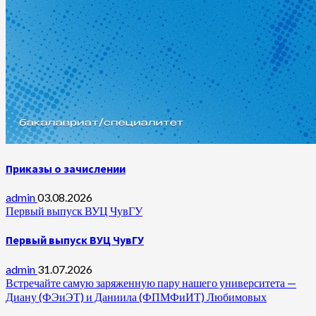
Приказы о зачислении
admin
03.08.2026
Первый выпуск ВУЦ ЧувГУ
Первый выпуск ВУЦ ЧувГУ
admin
31.07.2026
Встречайте самую заряженную пару нашего университета —
Диану (ФЭиЭТ) и Даниила (ФПМФиИТ) Любимовых