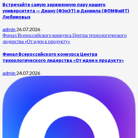
Встречайте самую заряженную пару нашего
университета — Диану (ФЭиЭТ) и Даниила (ФПМФиИТ)
Любимовых
admin
26.07.2026
Финал Всероссийского конкурса Центра технологического
лидерства «От идеи к продукту»
Финал Всероссийского конкурса Центра
технологического лидерства «От идеи к продукту»
admin
24.07.2026