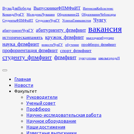
Перейти
ВыпускникиФПМФиИТ
ВузыДляПобеды
ИнтенсивКейсистемс
к
КомандаЧувГУ
МолодежьЧувашии
Образование21
ОбразованиеЧебоксары
содержимому
Чувгу
СтудентыФПМФиИТ
СтудсоветЧувГУ
УспехиГимназистов
вакансия
абитуриенту_фпмфиит
абитуриентЧувГУ
кружок_фпмфиит
историческаяпамять
мысоздаембудущее
наука_фпмфиит
профбюро_фпмфиит
новостиЧувГУ
обучение
профориентация_фпмфиит
спорт_фпмфиит
студенту_фпмфиит
фпмфиит
чувгуэтомы
школыгородаЧ
Основное
меню
Главная
Новости
Факультет
Руководители
Ученый совет
Профбюро
Научно-исследовательская работа
Научное оборудование
Наши достижения
Известные выпускники