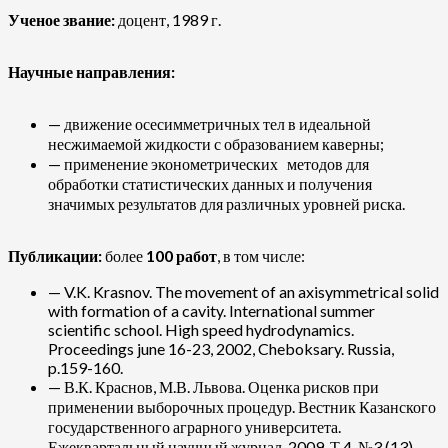
Ученое звание:
доцент, 1989 г.
Научные направления:
— движение осесимметричных тел в идеальной
несжимаемой жидкости с образованием каверны;
— применение эконометрических методов для
обработки статистических данных и получения
значимых результатов для различных уровней риска.
Публикации:
более
100 работ
, в том числе:
— V.K. Krasnov. The movement of an axisymmetrical solid
with formation of a cavity. International summer
scientific school. High speed hydrodynamics.
Proceedings june 16-23, 2002, Cheboksary. Russia,
p.159-160.
— В.К. Краснов, М.В. Львова. Оценка рисков при
применении выборочных процедур. Вестник Казанского
государственного аграрного университета.
Ежеквартальный научный журнал. 2009. Т.4. №3 (13).