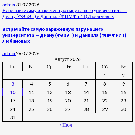
admin
31.07.2026
Встречайте самую заряженную пару нашего университета —
Диану (ФЭиЭТ) и Даниила (ФПМФиИТ) Любимовых
Встречайте самую заряженную пару нашего
университета — Диану (ФЭиЭТ) и Даниила (ФПМФиИТ)
Любимовых
admin
26.07.2026
Август 2026
Пн
Вт
Ср
Чт
Пт
Сб
Вс
1
2
3
4
5
6
7
8
9
10
11
12
13
14
15
16
17
18
19
20
21
22
23
24
25
26
27
28
29
30
31
« Июл