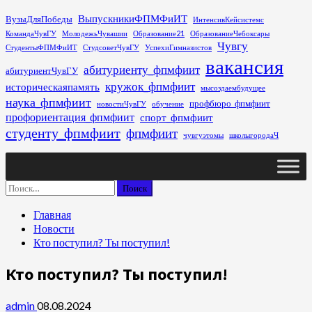
Перейти
ВыпускникиФПМФиИТ
ВузыДляПобеды
ИнтенсивКейсистемс
к
КомандаЧувГУ
МолодежьЧувашии
Образование21
ОбразованиеЧебоксары
содержимому
Чувгу
СтудентыФПМФиИТ
СтудсоветЧувГУ
УспехиГимназистов
вакансия
абитуриенту_фпмфиит
абитуриентЧувГУ
кружок_фпмфиит
историческаяпамять
мысоздаембудущее
наука_фпмфиит
профбюро_фпмфиит
новостиЧувГУ
обучение
профориентация_фпмфиит
спорт_фпмфиит
студенту_фпмфиит
фпмфиит
чувгуэтомы
школыгородаЧ
Основное
меню
Найти:
Главная
Новости
Кто поступил? Ты поступил!
Кто поступил? Ты поступил!
admin
08.08.2024