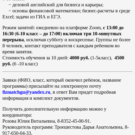
− деловой английский для бизнеса и карьеры;
− основы финансовой математики; бизнес-расчеты в среде
Excel; задачи из ГИА и ЕГЭ.
Режим занятий: ежедневно на платформе Zoom,
с 13:00 до
16:30
(
6-10 класс – до 17:00
)
включая три 10-минутных
перерыва
, исключая субботу и воскресенье. Группы не более
8 человек, контакт преподавателя с каждым ребенком во
время занятия.
Стоимость обучения за 10 дней:
4000 руб.
(1-5класс),
4500
руб.
(6 -10 класс)
Заявки (ФИО, класс, который окончил ребенок, название
программы) присылайте на
электронную почту
fizmatchgu@yandex.ru
, в ответ Вам придет подробная
информация и
комплект документов.
Получить дополнительную информацию можно у
координатора:
Розова Юлия Витальевна, 8-8352-45-00-91.
Руководитель программ: Троешестова Дарья Анатольевна, 8-
917-650-04-33.