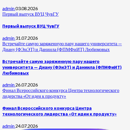
admin
03.08.2026
Первый выпуск ВУЦ ЧувГУ
Первый выпуск ВУЦ ЧувГУ
admin
31.07.2026
Встречайте самую заряженную пару нашего университета —
Диану (ФЭиЭТ) и Даниила (ФПМФиИТ) Любимовых
Встречайте самую заряженную пару нашего
университета — Диану (ФЭиЭТ) и Даниила (ФПМФиИТ)
Любимовых
admin
26.07.2026
Финал Всероссийского конкурса Центра технологического
лидерства «От идеи к продукту»
Финал Всероссийского конкурса Центра
технологического лидерства «От идеи к продукту»
admin
24.07.2026