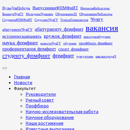
Перейти
ВыпускникиФПМФиИТ
ВузыДляПобеды
ИнтенсивКейсистемс
к
КомандаЧувГУ
МолодежьЧувашии
Образование21
ОбразованиеЧебоксары
содержимому
Чувгу
СтудентыФПМФиИТ
СтудсоветЧувГУ
УспехиГимназистов
вакансия
абитуриенту_фпмфиит
абитуриентЧувГУ
кружок_фпмфиит
историческаяпамять
мысоздаембудущее
наука_фпмфиит
профбюро_фпмфиит
новостиЧувГУ
обучение
профориентация_фпмфиит
спорт_фпмфиит
студенту_фпмфиит
фпмфиит
чувгуэтомы
школыгородаЧ
Основное
меню
Главная
Новости
Факультет
Руководители
Ученый совет
Профбюро
Научно-исследовательская работа
Научное оборудование
Наши достижения
Известные выпускники