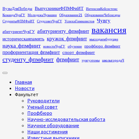
Перейти
ВыпускникиФПМФиИТ
ВузыДляПобеды
ИнтенсивКейсистемс
к
КомандаЧувГУ
МолодежьЧувашии
Образование21
ОбразованиеЧебоксары
содержимому
Чувгу
СтудентыФПМФиИТ
СтудсоветЧувГУ
УспехиГимназистов
вакансия
абитуриенту_фпмфиит
абитуриентЧувГУ
кружок_фпмфиит
историческаяпамять
мысоздаембудущее
наука_фпмфиит
профбюро_фпмфиит
новостиЧувГУ
обучение
профориентация_фпмфиит
спорт_фпмфиит
студенту_фпмфиит
фпмфиит
чувгуэтомы
школыгородаЧ
Основное
меню
Главная
Новости
Факультет
Руководители
Ученый совет
Профбюро
Научно-исследовательская работа
Научное оборудование
Наши достижения
Известные выпускники