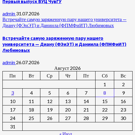
Первый выпуск ВУЦ ЧувГУ
admin
31.07.2026
Встречайте самую заряженную пару нашего университета —
Диану (ФЭиЭТ) и Даниила (ФПМФиИТ) Любимовых
Встречайте самую заряженную пару нашего
университета — Диану (ФЭиЭТ) и Даниила (ФПМФиИТ)
Любимовых
admin
26.07.2026
Август 2026
Пн
Вт
Ср
Чт
Пт
Сб
Вс
1
2
3
4
5
6
7
8
9
10
11
12
13
14
15
16
17
18
19
20
21
22
23
24
25
26
27
28
29
30
31
« Июл