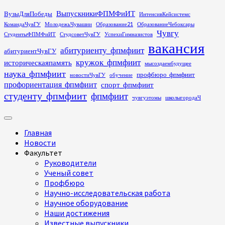
Перейти
ВыпускникиФПМФиИТ
ВузыДляПобеды
ИнтенсивКейсистемс
к
КомандаЧувГУ
МолодежьЧувашии
Образование21
ОбразованиеЧебоксары
содержимому
Чувгу
СтудентыФПМФиИТ
СтудсоветЧувГУ
УспехиГимназистов
вакансия
абитуриенту_фпмфиит
абитуриентЧувГУ
кружок_фпмфиит
историческаяпамять
мысоздаембудущее
наука_фпмфиит
профбюро_фпмфиит
новостиЧувГУ
обучение
профориентация_фпмфиит
спорт_фпмфиит
студенту_фпмфиит
фпмфиит
чувгуэтомы
школыгородаЧ
Основное
меню
Главная
Новости
Факультет
Руководители
Ученый совет
Профбюро
Научно-исследовательская работа
Научное оборудование
Наши достижения
Известные выпускники