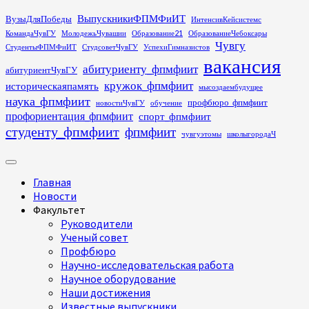
Перейти
ВыпускникиФПМФиИТ
ВузыДляПобеды
ИнтенсивКейсистемс
к
КомандаЧувГУ
МолодежьЧувашии
Образование21
ОбразованиеЧебоксары
содержимому
Чувгу
СтудентыФПМФиИТ
СтудсоветЧувГУ
УспехиГимназистов
вакансия
абитуриенту_фпмфиит
абитуриентЧувГУ
кружок_фпмфиит
историческаяпамять
мысоздаембудущее
наука_фпмфиит
профбюро_фпмфиит
новостиЧувГУ
обучение
профориентация_фпмфиит
спорт_фпмфиит
студенту_фпмфиит
фпмфиит
чувгуэтомы
школыгородаЧ
Основное
меню
Главная
Новости
Факультет
Руководители
Ученый совет
Профбюро
Научно-исследовательская работа
Научное оборудование
Наши достижения
Известные выпускники