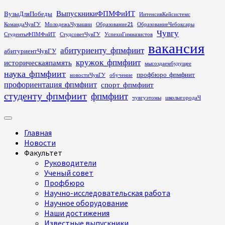
Перейти
ВыпускникиФПМФиИТ
ВузыДляПобеды
ИнтенсивКейсистемс
к
КомандаЧувГУ
МолодежьЧувашии
Образование21
ОбразованиеЧебоксары
содержимому
Чувгу
СтудентыФПМФиИТ
СтудсоветЧувГУ
УспехиГимназистов
вакансия
абитуриенту_фпмфиит
абитуриентЧувГУ
кружок_фпмфиит
историческаяпамять
мысоздаембудущее
наука_фпмфиит
профбюро_фпмфиит
новостиЧувГУ
обучение
профориентация_фпмфиит
спорт_фпмфиит
студенту_фпмфиит
фпмфиит
чувгуэтомы
школыгородаЧ
Основное
меню
Главная
Новости
Факультет
Руководители
Ученый совет
Профбюро
Научно-исследовательская работа
Научное оборудование
Наши достижения
Известные выпускники