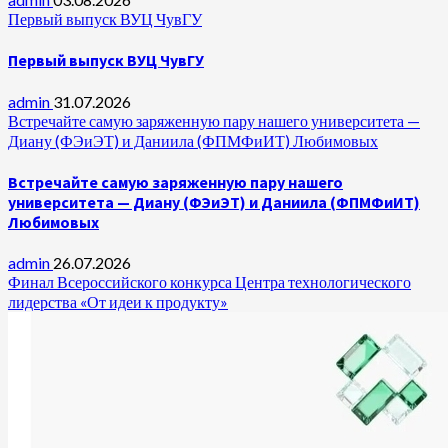
Первый выпуск ВУЦ ЧувГУ
Первый выпуск ВУЦ ЧувГУ
admin
31.07.2026
Встречайте самую заряженную пару нашего университета —
Диану (ФЭиЭТ) и Даниила (ФПМФиИТ) Любимовых
Встречайте самую заряженную пару нашего
университета — Диану (ФЭиЭТ) и Даниила (ФПМФиИТ)
Любимовых
admin
26.07.2026
Финал Всероссийского конкурса Центра технологического
лидерства «От идеи к продукту»