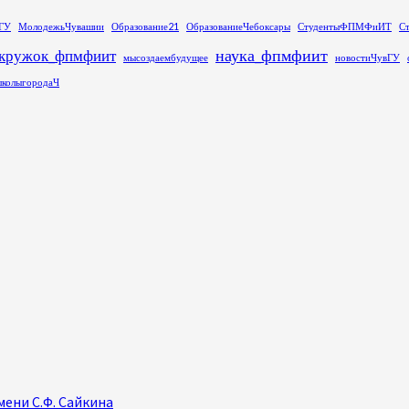
ГУ
МолодежьЧувашии
Образование21
ОбразованиеЧебоксары
СтудентыФПМФиИТ
С
наука_фпмфиит
кружок_фпмфиит
мысоздаембудущее
новостиЧувГУ
колыгородаЧ
ени С.Ф. Сайкина