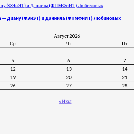
 Диану (ФЭиЭТ) и Даниила (ФПМФиИТ) Любимовых
а — Диану (ФЭиЭТ) и Даниила (ФПМФиИТ) Любимовых
Август 2026
Ср
Чт
Пт
5
6
7
12
13
14
19
20
21
26
27
28
« Июл