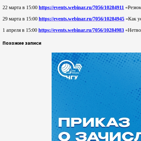
22 марта в 15:00
https://events.webinar.ru/7056/10284911
«Резюме
29 марта в 15:00
https://events.webinar.ru/7056/10284945
«Как ус
1 апреля в 15:00
https://events.webinar.ru/7056/10284983
«Нетвор
Похожие записи