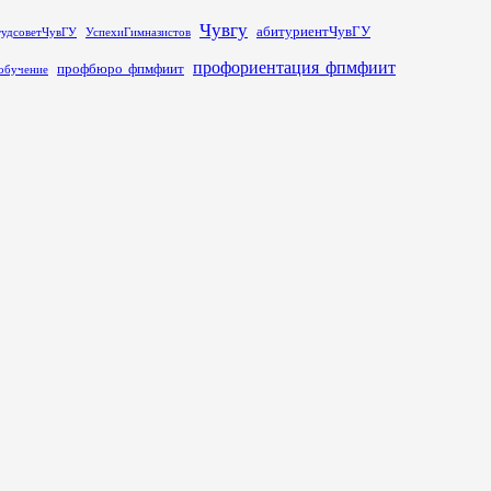
Чувгу
абитуриентЧувГУ
тудсоветЧувГУ
УспехиГимназистов
профориентация_фпмфиит
профбюро_фпмфиит
обучение