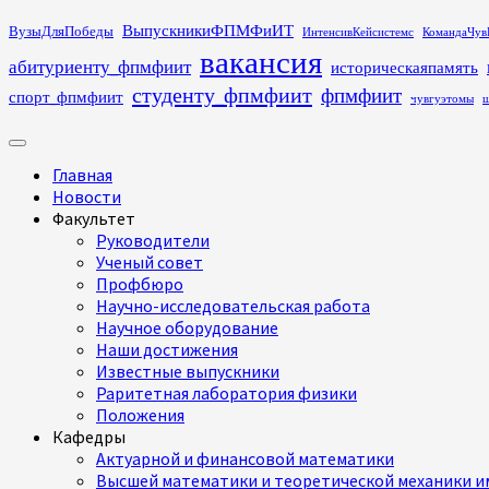
Перейти
ВыпускникиФПМФиИТ
ВузыДляПобеды
ИнтенсивКейсистемс
КомандаЧув
к
вакансия
абитуриенту_фпмфиит
историческаяпамять
содержимому
студенту_фпмфиит
фпмфиит
спорт_фпмфиит
чувгуэтомы
ш
Основное
меню
Главная
Новости
Факультет
Руководители
Ученый совет
Профбюро
Научно-исследовательская работа
Научное оборудование
Наши достижения
Известные выпускники
Раритетная лаборатория физики
Положения
Кафедры
Актуарной и финансовой математики
Высшей математики и теоретической механики им