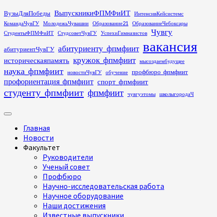
Перейти
ВыпускникиФПМФиИТ
ВузыДляПобеды
ИнтенсивКейсистемс
к
КомандаЧувГУ
МолодежьЧувашии
Образование21
ОбразованиеЧебоксары
содержимому
Чувгу
СтудентыФПМФиИТ
СтудсоветЧувГУ
УспехиГимназистов
вакансия
абитуриенту_фпмфиит
абитуриентЧувГУ
кружок_фпмфиит
историческаяпамять
мысоздаембудущее
наука_фпмфиит
профбюро_фпмфиит
новостиЧувГУ
обучение
профориентация_фпмфиит
спорт_фпмфиит
студенту_фпмфиит
фпмфиит
чувгуэтомы
школыгородаЧ
Основное
меню
Главная
Новости
Факультет
Руководители
Ученый совет
Профбюро
Научно-исследовательская работа
Научное оборудование
Наши достижения
Известные выпускники