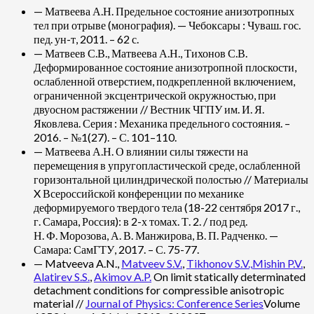
— Матвеева А.Н. Предельное состояние анизотропных
тел при отрыве (монография). — Чебоксары : Чуваш. гос.
пед. ун-т, 2011. – 62 с.
— Матвеев С.В., Матвеева А.Н., Тихонов С.В.
Деформированное состояние анизотропной плоскости,
ослабленной отверстием, подкрепленной включением,
ограниченной эксцентрической окружностью, при
двуосном растяжении // Вестник ЧГПУ им. И. Я.
Яковлева. Серия : Механика предельного состояния. –
2016. – №1(27). – С. 101–110.
— Матвеева А.Н. О влиянии силы тяжести на
перемещения в упругопластической среде, ослабленной
горизонтальной цилиндрической полостью // Материалы
X Всероссийской конференции по механике
деформируемого твердого тела (18-22 сентября 2017 г.,
г. Самара, Россия): в 2-х томах. Т. 2. / под ред.
Н. Ф. Морозова, А. В. Манжирова, В. П. Радченко. —
Самара: СамГТУ, 2017. – С. 75-77.
— Matveeva A.N.,
Matveev S.V.
,
Tikhonov S.V.,
Mishin P.V.
,
Alatirev S.S.
,
Akimov A.P.
On limit statically determinated
detachment conditions for compressible anisotropic
material //
Journal of Physics: Conference Series
Volume