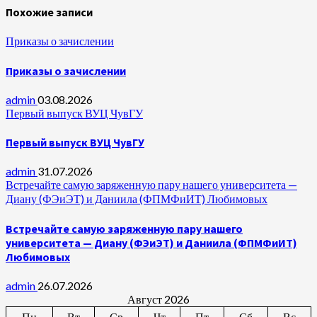
Похожие записи
Приказы о зачислении
Приказы о зачислении
admin
03.08.2026
Первый выпуск ВУЦ ЧувГУ
Первый выпуск ВУЦ ЧувГУ
admin
31.07.2026
Встречайте самую заряженную пару нашего университета —
Диану (ФЭиЭТ) и Даниила (ФПМФиИТ) Любимовых
Встречайте самую заряженную пару нашего
университета — Диану (ФЭиЭТ) и Даниила (ФПМФиИТ)
Любимовых
admin
26.07.2026
Август 2026
Пн
Вт
Ср
Чт
Пт
Сб
Вс