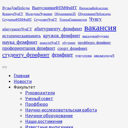
Перейти
ВыпускникиФПМФиИТ
ВузыДляПобеды
ИнтенсивКейсистемс
к
КомандаЧувГУ
МолодежьЧувашии
Образование21
ОбразованиеЧебоксары
содержимому
Чувгу
СтудентыФПМФиИТ
СтудсоветЧувГУ
УспехиГимназистов
вакансия
абитуриенту_фпмфиит
абитуриентЧувГУ
кружок_фпмфиит
историческаяпамять
мысоздаембудущее
наука_фпмфиит
профбюро_фпмфиит
новостиЧувГУ
обучение
профориентация_фпмфиит
спорт_фпмфиит
студенту_фпмфиит
фпмфиит
чувгуэтомы
школыгородаЧ
Основное
меню
Главная
Новости
Факультет
Руководители
Ученый совет
Профбюро
Научно-исследовательская работа
Научное оборудование
Наши достижения
Известные выпускники