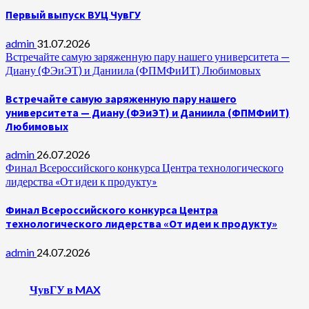
Первый выпуск ВУЦ ЧувГУ
admin
31.07.2026
Встречайте самую заряженную пару нашего университета —
Диану (ФЭиЭТ) и Даниила (ФПМФиИТ) Любимовых
Встречайте самую заряженную пару нашего
университета — Диану (ФЭиЭТ) и Даниила (ФПМФиИТ)
Любимовых
admin
26.07.2026
Финал Всероссийского конкурса Центра технологического
лидерства «От идеи к продукту»
Финал Всероссийского конкурса Центра
технологического лидерства «От идеи к продукту»
admin
24.07.2026
ЧувГУ в MAX