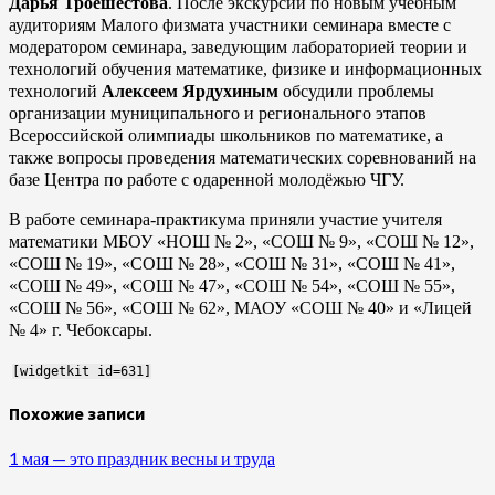
Дарья Троешестова
. После экскурсии по новым учебным
аудиториям Малого физмата участники семинара вместе с
модератором семинара, заведующим лабораторией теории и
технологий обучения математике, физике и информационных
технологий
Алексеем Ярдухиным
обсудили проблемы
организации муниципального и регионального этапов
Всероссийской олимпиады школьников по математике, а
также вопросы проведения математических соревнований на
базе Центра по работе с одаренной молодёжью ЧГУ.
В работе семинара-практикума приняли участие учителя
математики МБОУ «НОШ № 2», «СОШ № 9», «СОШ № 12»,
«СОШ № 19», «СОШ № 28», «СОШ № 31», «СОШ № 41»,
«СОШ № 49», «СОШ № 47», «СОШ № 54», «СОШ № 55»,
«СОШ № 56», «СОШ № 62», МАОУ «СОШ № 40» и «Лицей
№ 4» г. Чебоксары.
[widgetkit id=631]
Похожие записи
1 мая — это праздник весны и труда