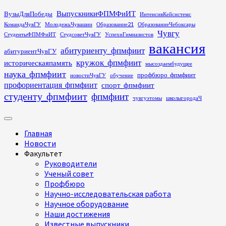
Перейти
ВыпускникиФПМФиИТ
ВузыДляПобеды
ИнтенсивКейсистемс
к
КомандаЧувГУ
МолодежьЧувашии
Образование21
ОбразованиеЧебоксары
содержимому
Чувгу
СтудентыФПМФиИТ
СтудсоветЧувГУ
УспехиГимназистов
вакансия
абитуриенту_фпмфиит
абитуриентЧувГУ
кружок_фпмфиит
историческаяпамять
мысоздаембудущее
наука_фпмфиит
профбюро_фпмфиит
новостиЧувГУ
обучение
профориентация_фпмфиит
спорт_фпмфиит
студенту_фпмфиит
фпмфиит
чувгуэтомы
школыгородаЧ
Основное
меню
Главная
Новости
Факультет
Руководители
Ученый совет
Профбюро
Научно-исследовательская работа
Научное оборудование
Наши достижения
Известные выпускники