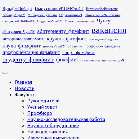
Перейти
ВыпускникиФПМФиИТ
ВузыДляПобеды
ИнтенсивКейсистемс
к
КомандаЧувГУ
МолодежьЧувашии
Образование21
ОбразованиеЧебоксары
содержимому
Чувгу
СтудентыФПМФиИТ
СтудсоветЧувГУ
УспехиГимназистов
вакансия
абитуриенту_фпмфиит
абитуриентЧувГУ
кружок_фпмфиит
историческаяпамять
мысоздаембудущее
наука_фпмфиит
профбюро_фпмфиит
новостиЧувГУ
обучение
профориентация_фпмфиит
спорт_фпмфиит
студенту_фпмфиит
фпмфиит
чувгуэтомы
школыгородаЧ
Основное
меню
Главная
Новости
Факультет
Руководители
Ученый совет
Профбюро
Научно-исследовательская работа
Научное оборудование
Наши достижения
Известные выпускники