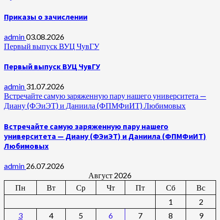
Приказы о зачислении
admin
03.08.2026
Первый выпуск ВУЦ ЧувГУ
Первый выпуск ВУЦ ЧувГУ
admin
31.07.2026
Встречайте самую заряженную пару нашего университета —
Диану (ФЭиЭТ) и Даниила (ФПМФиИТ) Любимовых
Встречайте самую заряженную пару нашего
университета — Диану (ФЭиЭТ) и Даниила (ФПМФиИТ)
Любимовых
admin
26.07.2026
Август 2026
Пн
Вт
Ср
Чт
Пт
Сб
Вс
1
2
3
4
5
6
7
8
9