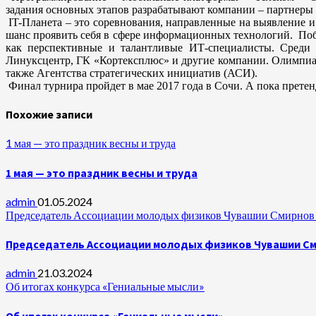
задания основных этапов разрабатывают компании – партнеры пр
IT-Планета – это соревнования, направленные на выявление
шанс проявить себя в сфере информационных технологий. Поб
как перспективные и талантливые ИТ-специалисты. Среди па
Линуксцентр, ГК «Кортексплюс» и другие компании. Олимпиа
также Агентства стратегических инициатив (АСИ).
Финал турнира пройдет в мае 2017 года в Сочи. А пока претен
Похожие записи
1 мая — это праздник весны и труда
1 мая — это праздник весны и труда
admin
01.05.2024
Председатель Ассоциации молодых физиков Чувашии Смирнов А
Председатель Ассоциации молодых физиков Чувашии Сми
admin
21.03.2024
Об итогах конкурса «Гениальные мысли»
Об итогах конкурса «Гениальные мысли»