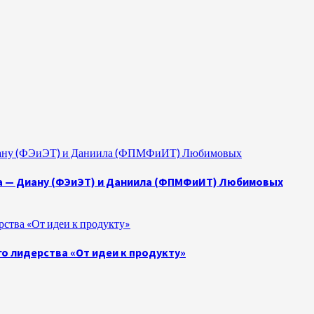
 Диану (ФЭиЭТ) и Даниила (ФПМФиИТ) Любимовых
а — Диану (ФЭиЭТ) и Даниила (ФПМФиИТ) Любимовых
ства «От идеи к продукту»
о лидерства «От идеи к продукту»