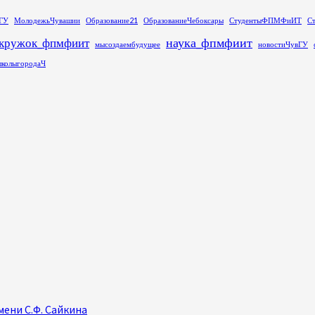
ГУ
МолодежьЧувашии
Образование21
ОбразованиеЧебоксары
СтудентыФПМФиИТ
С
наука_фпмфиит
кружок_фпмфиит
мысоздаембудущее
новостиЧувГУ
колыгородаЧ
ени С.Ф. Сайкина