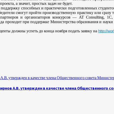
оекта, а значит, простых задач не будет.
 и поддержку способных и практически подготовленных студент
едители смогут пройти производственную практику или сразу тр
ртнеров и организаторов конкурсов — AT Consulting, 1С, Cis
да проходит при поддержке Министерства образования и науки 
денты должны успеть до конца ноября подать заявку на
http://wor
.В. утвержден в качестве члена Общественного совета Министе
рнов А.В. утвержден в качестве члена Общественного с