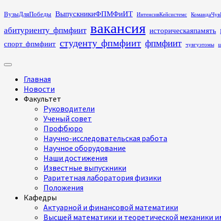
Перейти
ВыпускникиФПМФиИТ
ВузыДляПобеды
ИнтенсивКейсистемс
КомандаЧув
к
вакансия
абитуриенту_фпмфиит
историческаяпамять
содержимому
студенту_фпмфиит
фпмфиит
спорт_фпмфиит
чувгуэтомы
ш
Основное
меню
Главная
Новости
Факультет
Руководители
Ученый совет
Профбюро
Научно-исследовательская работа
Научное оборудование
Наши достижения
Известные выпускники
Раритетная лаборатория физики
Положения
Кафедры
Актуарной и финансовой математики
Высшей математики и теоретической механики им