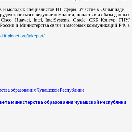
ов и молодых специалистов ИТ-сферы. Участие в Олимпиаде —
удоустроиться в ведущие компании, попасть в их базы данных
co, Huawei, Intel, InterSystems, Oracle, СКБ Контур, ГНУ/
России и Министерства связи и массовых коммуникаций РФ, а
ld-it-planet.org/takepart/
рства образования Чувашской Республики
овета Министерства образования Чувашской Республики