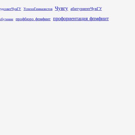
Чувгу
абитуриентЧувГУ
тудсоветЧувГУ
УспехиГимназистов
профориентация_фпмфиит
профбюро_фпмфиит
обучение