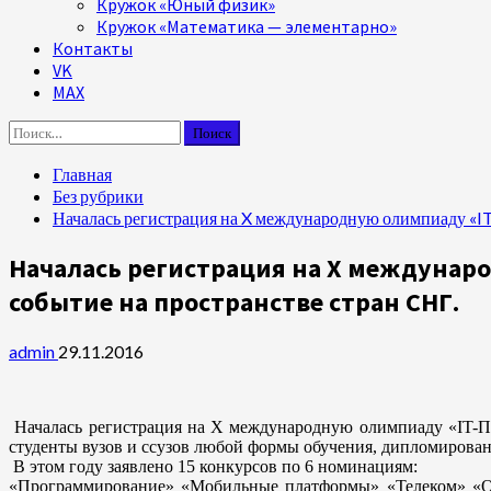
Кружок «Юный физик»
Кружок «Математика — элементарно»
Контакты
VK
MAX
Найти:
Главная
Без рубрики
Началась регистрация на X международную олимпиаду «IT
Началась регистрация на X международ
событие на пространстве стран СНГ.
admin
29.11.2016
Началась регистрация на X международную олимпиаду «IT-Пла
студенты вузов и ссузов любой формы обучения, дипломированн
В этом году заявлено 15 конкурсов по 6 номинациям:
«Программирование» «Мобильные платформы» «Телеком» «Об