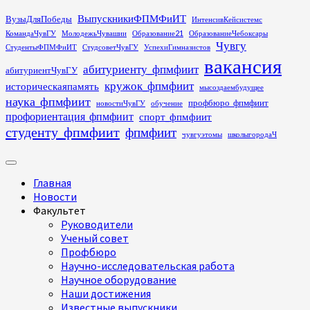
Перейти
ВыпускникиФПМФиИТ
ВузыДляПобеды
ИнтенсивКейсистемс
к
КомандаЧувГУ
МолодежьЧувашии
Образование21
ОбразованиеЧебоксары
содержимому
Чувгу
СтудентыФПМФиИТ
СтудсоветЧувГУ
УспехиГимназистов
вакансия
абитуриенту_фпмфиит
абитуриентЧувГУ
кружок_фпмфиит
историческаяпамять
мысоздаембудущее
наука_фпмфиит
профбюро_фпмфиит
новостиЧувГУ
обучение
профориентация_фпмфиит
спорт_фпмфиит
студенту_фпмфиит
фпмфиит
чувгуэтомы
школыгородаЧ
Основное
меню
Главная
Новости
Факультет
Руководители
Ученый совет
Профбюро
Научно-исследовательская работа
Научное оборудование
Наши достижения
Известные выпускники