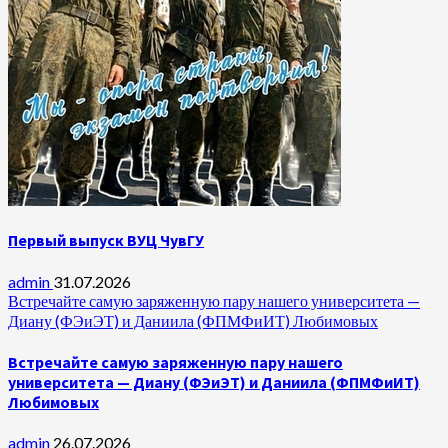
Первый выпуск ВУЦ ЧувГУ
admin
31.07.2026
Встречайте самую заряженную пару нашего университета —
Диану (ФЭиЭТ) и Даниила (ФПМФиИТ) Любимовых
Встречайте самую заряженную пару нашего
университета — Диану (ФЭиЭТ) и Даниила (ФПМФиИТ)
Любимовых
admin
26.07.2026