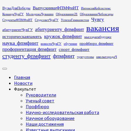
Перейти
ВыпускникиФПМФиИТ
ВузыДляПобеды
ИнтенсивКейсистемс
к
КомандаЧувГУ
МолодежьЧувашии
Образование21
ОбразованиеЧебоксары
содержимому
Чувгу
СтудентыФПМФиИТ
СтудсоветЧувГУ
УспехиГимназистов
вакансия
абитуриенту_фпмфиит
абитуриентЧувГУ
кружок_фпмфиит
историческаяпамять
мысоздаембудущее
наука_фпмфиит
профбюро_фпмфиит
новостиЧувГУ
обучение
профориентация_фпмфиит
спорт_фпмфиит
студенту_фпмфиит
фпмфиит
чувгуэтомы
школыгородаЧ
Основное
меню
Главная
Новости
Факультет
Руководители
Ученый совет
Профбюро
Научно-исследовательская работа
Научное оборудование
Наши достижения
Известные выпускники