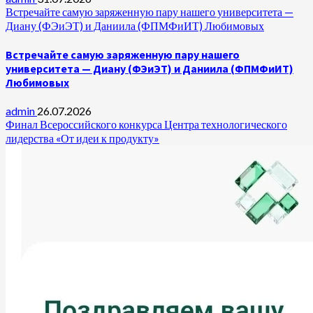
Встречайте самую заряженную пару нашего университета —
Диану (ФЭиЭТ) и Даниила (ФПМФиИТ) Любимовых
Встречайте самую заряженную пару нашего
университета — Диану (ФЭиЭТ) и Даниила (ФПМФиИТ)
Любимовых
admin
26.07.2026
Финал Всероссийского конкурса Центра технологического
лидерства «От идеи к продукту»