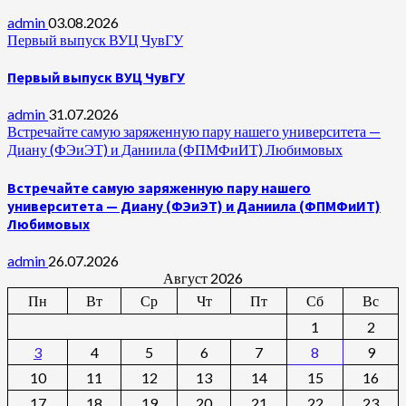
admin
03.08.2026
Первый выпуск ВУЦ ЧувГУ
Первый выпуск ВУЦ ЧувГУ
admin
31.07.2026
Встречайте самую заряженную пару нашего университета —
Диану (ФЭиЭТ) и Даниила (ФПМФиИТ) Любимовых
Встречайте самую заряженную пару нашего
университета — Диану (ФЭиЭТ) и Даниила (ФПМФиИТ)
Любимовых
admin
26.07.2026
Август 2026
Пн
Вт
Ср
Чт
Пт
Сб
Вс
1
2
3
4
5
6
7
8
9
10
11
12
13
14
15
16
17
18
19
20
21
22
23