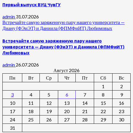
Первый выпуск ВУЦ ЧувГУ
admin
31.07.2026
Встречайте самую заряженную пару нашего университета —
Диану (ФЭиЭТ) и Даниила (ФПМФиИТ) Любимовых
Встречайте самую заряженную пару нашего
университета — Диану (ФЭиЭТ) и Даниила (ФПМФиИТ)
Любимовых
admin
26.07.2026
Август 2026
Пн
Вт
Ср
Чт
Пт
Сб
Вс
1
2
3
4
5
6
7
8
9
10
11
12
13
14
15
16
17
18
19
20
21
22
23
24
25
26
27
28
29
30
31