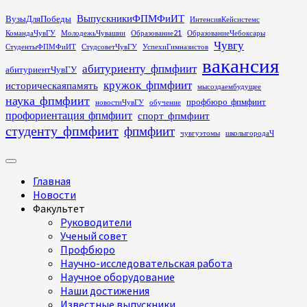
Перейти
ВыпускникиФПМФиИТ
ВузыДляПобеды
ИнтенсивКейсистемс
к
КомандаЧувГУ
МолодежьЧувашии
Образование21
ОбразованиеЧебоксары
содержимому
Чувгу
СтудентыФПМФиИТ
СтудсоветЧувГУ
УспехиГимназистов
вакансия
абитуриенту_фпмфиит
абитуриентЧувГУ
кружок_фпмфиит
историческаяпамять
мысоздаембудущее
наука_фпмфиит
профбюро_фпмфиит
новостиЧувГУ
обучение
профориентация_фпмфиит
спорт_фпмфиит
студенту_фпмфиит
фпмфиит
чувгуэтомы
школыгородаЧ
Основное
меню
Главная
Новости
Факультет
Руководители
Ученый совет
Профбюро
Научно-исследовательская работа
Научное оборудование
Наши достижения
Известные выпускники